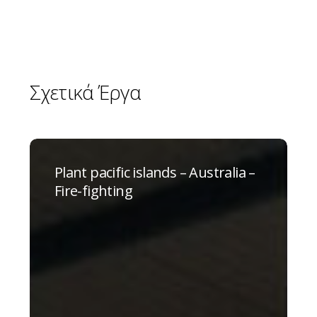
Σχετικά
Έργα
Plant
pacific
Plant pacific islands – Australia –
islands
Fire-fighting
–
Australia
–
Fire-
fighting