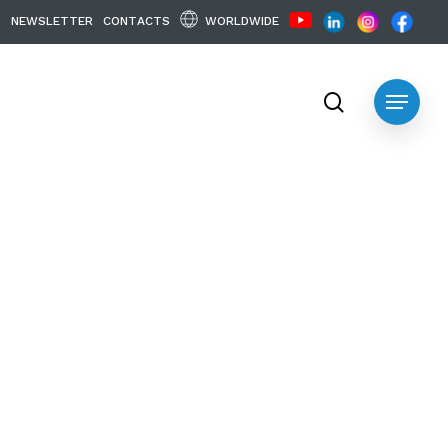
WORLDWIDE
N
E
W
S
L
E
T
T
E
R
C
O
N
T
A
C
T
S
search
Menu