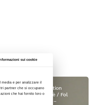
Informazioni sui cookie
Installation
l media e per analizzare il
Gardonè
Installation
ostri partner che si occupano
/
azioni che hai fornito loro o
Gardonè / Fol
Fol
– Italie –
–