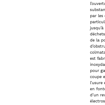
l’ouvert
substan
par les
particul
jusqu’à
déchets
de la p
d’obstr
colmata
est fab
inoxyd
pour ga
coupe e
l’usure 
en font
d’un re
électros