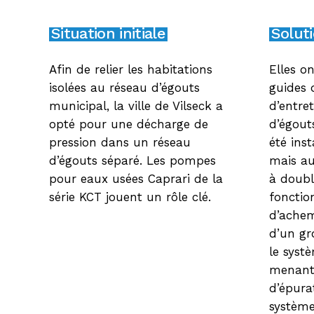
Situation initiale
Soluti
Afin de relier les habitations
Elles on
isolées au réseau d’égouts
guides 
municipal, la ville de Vilseck a
d’entre
opté pour une décharge de
d’égout
pression dans un réseau
été inst
d’égouts séparé. Les pompes
mais au
pour eaux usées Caprari de la
à doub
série KCT jouent un rôle clé.
fonctio
d’achem
d’un gr
le syst
menant 
d’épura
système