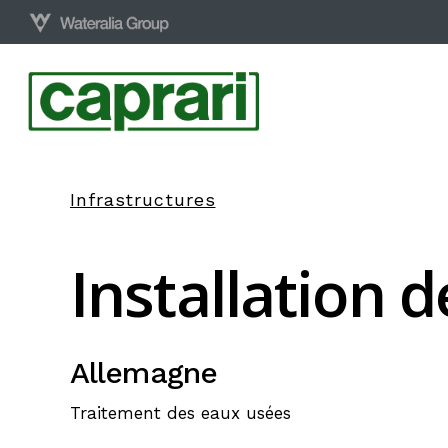
Skip
to
main
content
Infrastructures
Installation
d
Allemagne
Traitement des eaux usées