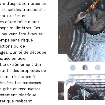
ure d’aspiration broie les
ces solides transportées
 eaux usées en
es d’une taille allant
 sept millimètres. Ces
 peuvent être évacués
ompe sans risque
uctions ou de
ges. L’unité de découpe
riquée en acier
able extrêmement dur
rantir des propriétés de
t une résistance à
élevées. Les carcasses
e grise et recouvertes
vêtement plastique
tatique résistant