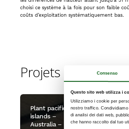
choisi ce système à la fois pour son faible co
coûts d’exploitation systématiquement bas.
Projets
Liés
Consenso
Questo sito web utilizza i c
Plant
Real
Utilizziamo i cookie per perso
pacific
Guadal
Plant pacific
Re
nostro traffico. Condividiamo 
islands
Club
di analisi dei dati web, pubbl
islands –
Gu
–
de
che hanno raccolto dal tuo uti
Australia –
Cl
Australia
Golf