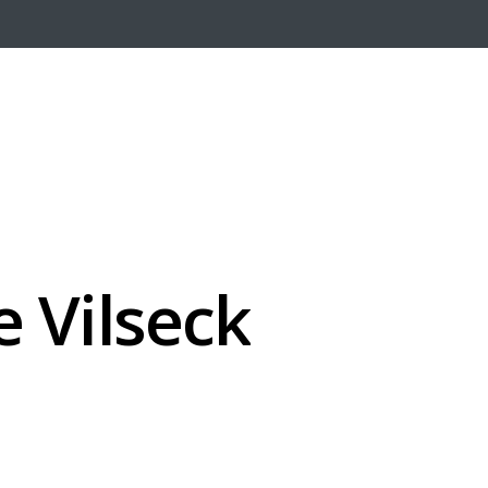
e
Vilseck