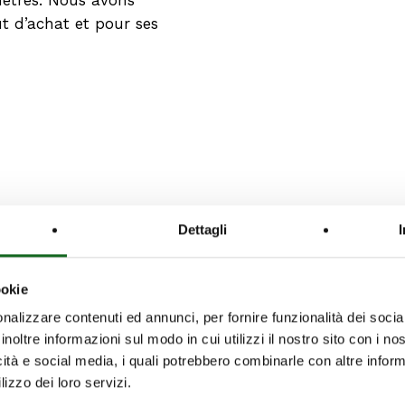
ût d’achat et pour ses
Dettagli
ookie
Palais
nalizzare contenuti ed annunci, per fornire funzionalità dei socia
horce
royal
al
Palais royal de
inoltre informazioni sul modo in cui utilizzi il nostro sito con i n
de
icità e social media, i quali potrebbero combinarle con altre inform
adalhorce
la Magdalena
la
lizzo dei loro servizi.
ub de Golf
– Espagne –
Magdalena