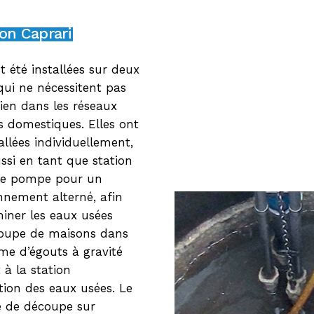
on Caprari
t été installées sur deux
qui ne nécessitent pas
tien dans les réseaux
s domestiques. Elles ont
allées individuellement,
ssi en tant que station
le pompe pour un
nnement alterné, afin
iner les eaux usées
oupe de maisons dans
ème d’égouts à gravité
à la station
tion des eaux usées. Le
 de découpe sur