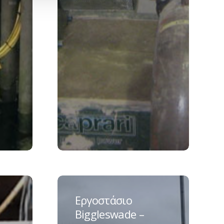
Εργοστάσιο
Biggleswade
Εργοστάσιο
–
Biggleswade –
UK