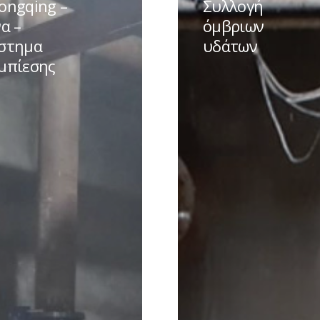
ongqing –
Συλλογή
Συλλογή
να –
όμβριων
όμβριων
στημα
υδάτων
α
υδάτων
μπίεσης
σης