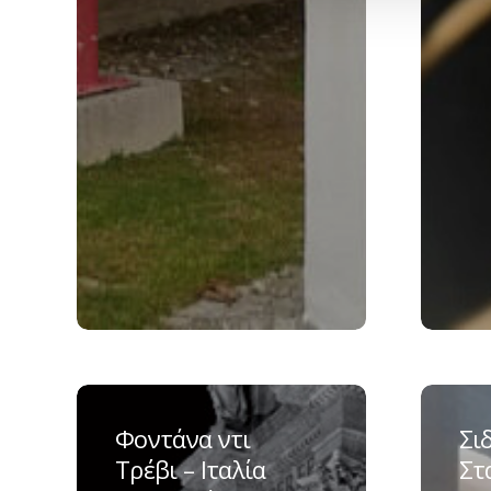
Φοντάνα
Σιδηρο
ντι
Σταθμό
Φοντάνα ντι
Σι
Τρέβι
Chongq
Τρέβι – Ιταλία
Στ
–
–