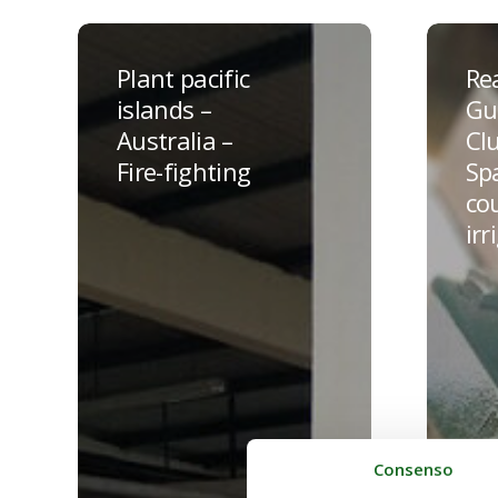
Plant
Real
pacific
Guadal
Plant pacific
Re
islands
Club
islands –
Gu
–
de
Australia –
Clu
Australia
Golf
Fire-fighting
Spa
–
–
co
Fire-
Spain
irr
fighting
–
Golf
course
irrigati
Consenso