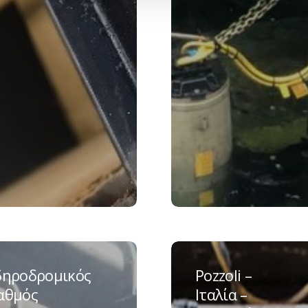
δρομικός
Pozzoli
ς
–
δηροδρομικός
Pozzoli –
ing
Ιταλία
αθμός
Ιταλία –
–