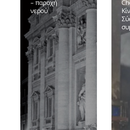
– παροχή
Ch
Ιταλία
Κίνα
νερού
Κί
–
–
Σύ
παροχή
Σύστημ
συ
νερού
συμπίε