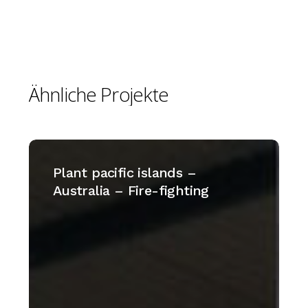
Ähnliche
Projekte
Plant
pacific
Plant pacific islands –
islands
Australia – Fire-fighting
–
Australia
–
Fire-
fighting