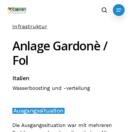
Skip
Menu
to
search
main
Infrastruktur
content
Anlage
Gardonè
/
Fol
Italien
Wasserboosting und -verteilung
Ausgangssituation
Die Ausgangssituation war mit mehreren