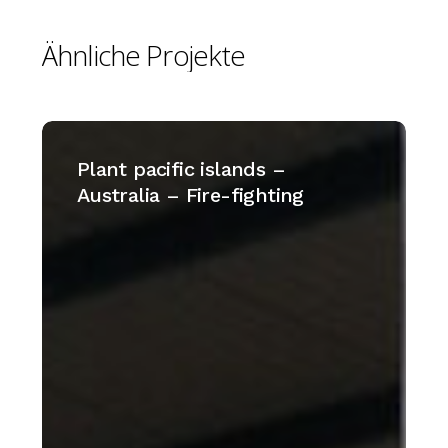
Ähnliche
Projekte
Plant
pacific
Plant pacific islands –
islands
Australia – Fire-fighting
–
Australia
–
Fire-
fighting