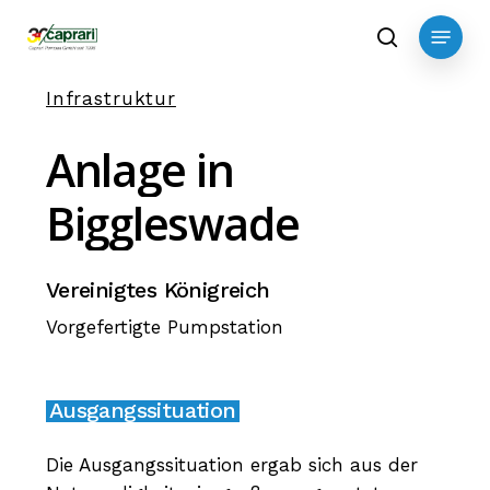
Skip
Menu
to
search
main
Infrastruktur
content
Anlage
in
Biggleswade
Vereinigtes Königreich
Vorgefertigte Pumpstation
Ausgangssituation
Die Ausgangssituation ergab sich aus der