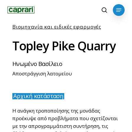
Skip
Menu
to
search
main
content
Βιομηχανία και ειδικές εφαρμογές
Topley
Pike
Quarry
Ηνωμένο Βασίλειο
Αποστράγγιση λατομείου
Αρχική κατάσταση
Η ανάγκη τροποποίησης της μονάδας
προέκυψε από προβλήματα που σχετίζονται
με την απρογραμμάτιστη συντήρηση, τις