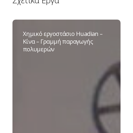
Σχετικά
Έργα
Χημικό
εργοστάσιο
Χημικό εργοστάσιο Huadian –
Huadian
Κίνα – Γραμμή παραγωγής
–
πολυμερών
Κίνα
–
Γραμμή
παραγωγής
πολυμερών