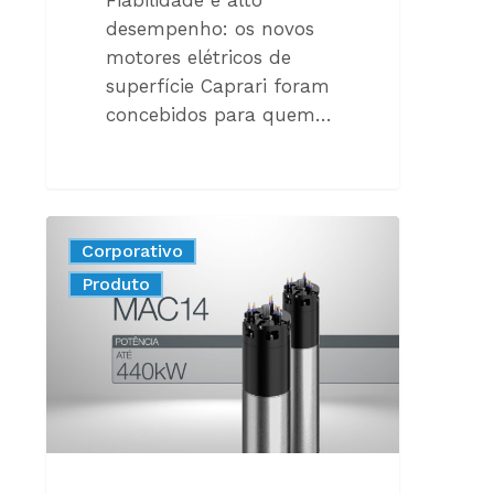
desempenho: os novos
motores elétricos de
superfície Caprari foram
concebidos para quem…
NOVOS
Corporativo
MOTORES
New
Produto
SUBMERSOS
MAC14:
MAIS
POTÊNCIA,
MENOS
COMPROMISSOS