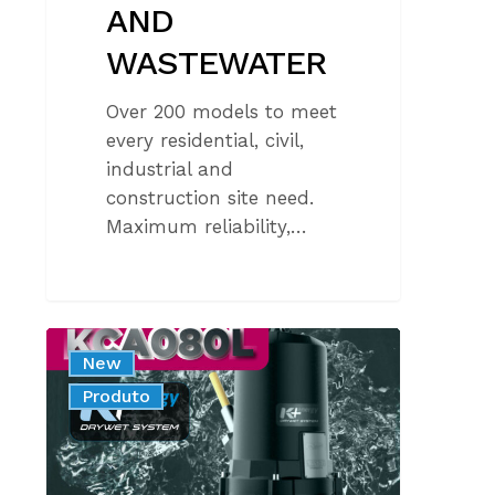
AND
WASTEWATER
Over 200 models to meet
every residential, civil,
industrial and
construction site need.
Maximum reliability,…
NOVAS
New
DIMENSÕES
Produto
E
NOVOS
PRODUTOS