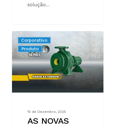
solução…
AS
Corporativo
NOVAS
New
Produto
BOMBAS
DA
SERIE
NCD
15 de Dezembro, 2025
AS NOVAS