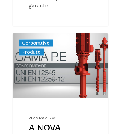
garantir…
A
Corporativo
NOVA
New
Produto
GERAÇÃO
DE
BOMBAS
DE
EIXO
VERTICAL
PARA
COMBATE
A
21 de Maio, 2026
INCÊNDIOS,
A NOVA
EM