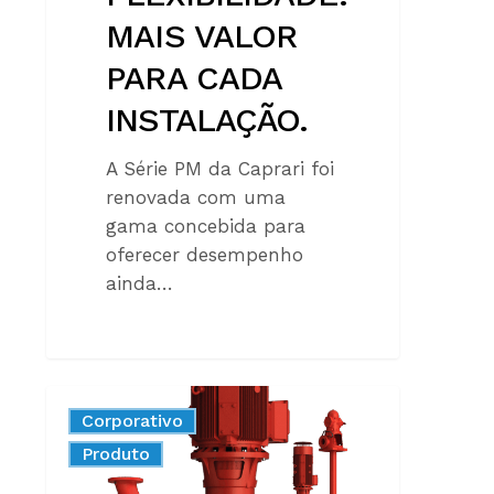
MAIS VALOR
PARA CADA
INSTALAÇÃO.
A Série PM da Caprari foi
renovada com uma
gama concebida para
oferecer desempenho
ainda…
FIRE-
Corporativo
FIGHTING
New
Produto
PUMPS:
REGULATORY