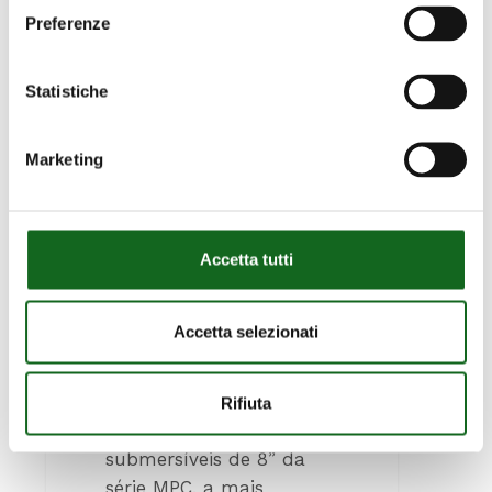
COMPROMISSOS
MOTORES
Preferenze
SUBMERSÍVEIS
Statistiche
8” DA SÉRIE
MPC:
Marketing
POTÊNCIA,
EFICIÊNCIA E
Accetta tutti
FIABILIDADE
SEM
Accetta selezionati
COMPROMISSOS
A Caprari apresenta os
Rifiuta
novos motores
submersíveis de 8” da
série MPC, a mais