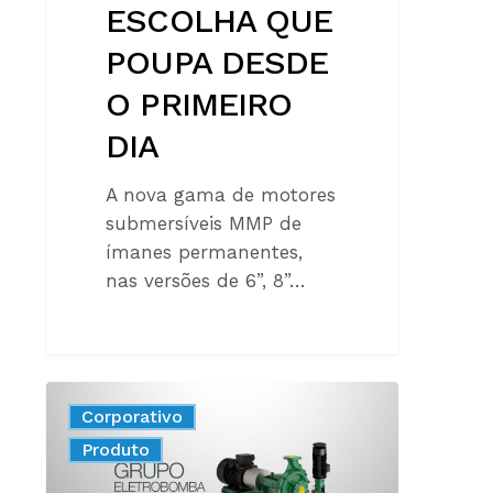
ESCOLHA QUE
POUPA DESDE
O PRIMEIRO
DIA
A nova gama de motores
submersíveis MMP de
ímanes permanentes,
nas versões de 6”, 8”…
MOTORES
Corporativo
100%
New
Produto
ELÉTRICOS:
A