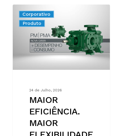
MAIOR
Corporativo
EFICIÊNCIA.
New
Produto
MAIOR
FLEXIBILIDADE.
MAIS
VALOR
PARA
CADA
INSTALAÇÃO.
24 de Julho, 2026
MAIOR
EFICIÊNCIA.
MAIOR
FLEXIBILIDADE.