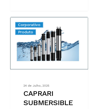
CAPRARI
Corporativo
SUBMERSIBLE
New
Produto
MOTORS:
TRADITION
AND
INNOVATION
MADE
IN
ITALY
24 de Julho, 2025
CAPRARI
SUBMERSIBLE