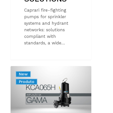
Caprari fire-fighting
pumps for sprinkler
systems and hydrant
networks: solutions
compliant with
standards, a wide…
KCA065H
New
2
Produto
POLOS:
AMPLIAMOS
A
GAMA
KCA