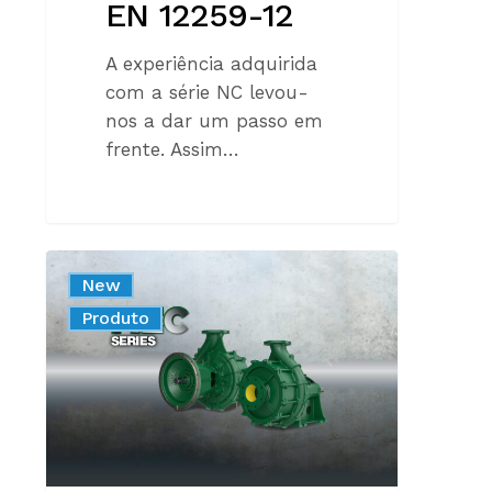
EN 12259-12
A experiência adquirida
com a série NC levou-
nos a dar um passo em
frente. Assim…
NOVAS
New
BOMBAS
Produto
SÉRIE
MEC
–
FLANGE
PN25