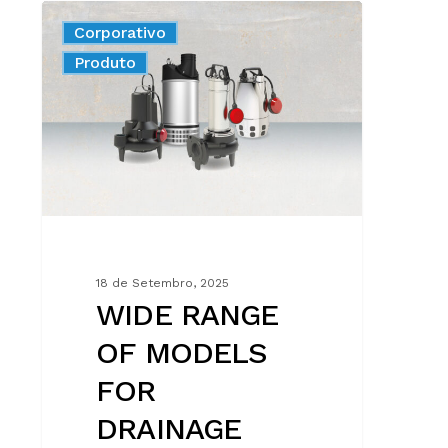
WIDE
Corporativo
RANGE
New
Produto
OF
MODELS
FOR
DRAINAGE
AND
WASTEWATER
18 de Setembro, 2025
WIDE RANGE
OF MODELS
FOR
DRAINAGE