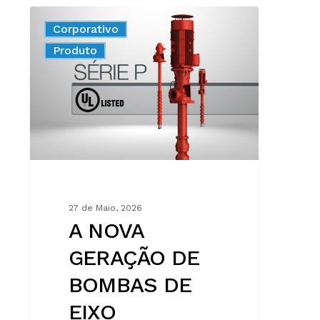
A
Corporativo
NOVA
New
Produto
GERAÇÃO
DE
BOMBAS
DE
EIXO
VERTICAL
PARA
COMBATE
A
27 de Maio, 2026
INCÊNDIOS,
A NOVA
EM
GERAÇÃO DE
CONFORMIDADE
COM
BOMBAS DE
A
EIXO
NORMA