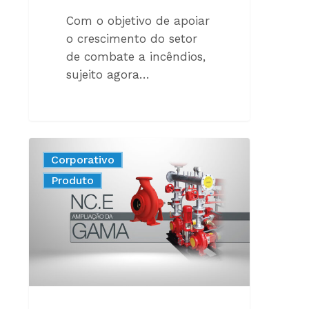
Com o objetivo de apoiar
o crescimento do setor
de combate a incêndios,
sujeito agora…
A
Corporativo
NOVA
New
Produto
BOMBA
NORMALIZADA
CONTRA
INCÊNDIOS
EM
CONFORMIDADE
COM
A