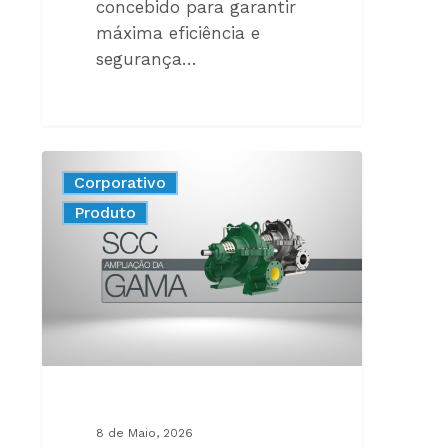
concebido para garantir
máxima eficiência e
segurança…
EFICIÊNCIA,
Corporativo
CONFIABILIDADE
New
Produto
E
FÁCIL
MANUTENÇÃO
PARA
SISTEMAS
DE
ELEVADO
DESEMPENHO
8 de Maio, 2026