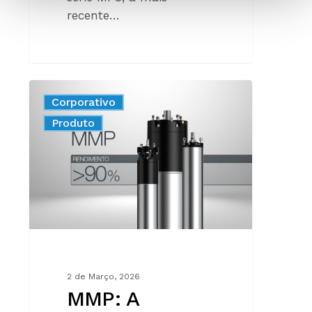
recente…
MMP:
Corporativo
A
New
Produto
ESCOLHA
QUE
POUPA
DESDE
O
PRIMEIRO
DIA
2 de Março, 2026
MMP: A