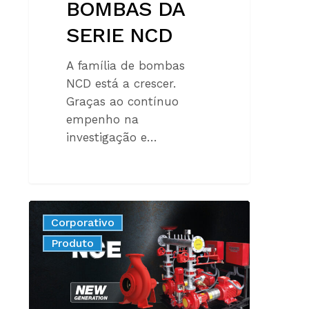
BOMBAS DA
SERIE NCD
A família de bombas
NCD está a crescer.
Graças ao contínuo
empenho na
investigação e…
A
Corporativo
NOVA
New
Produto
GERAÇÃO
DE
BOMBAS
NORMALIZADAS