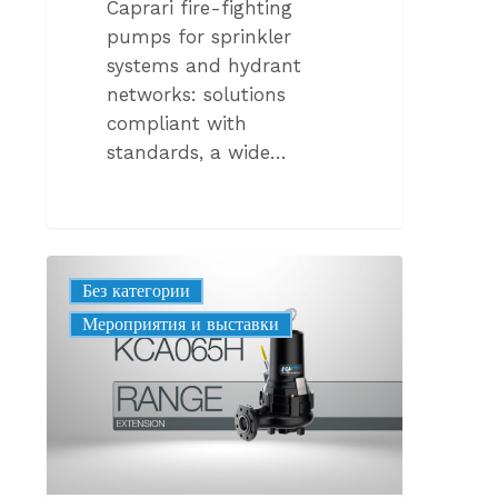
Caprari fire-fighting
pumps for sprinkler
systems and hydrant
networks: solutions
compliant with
standards, a wide…
KCA065H
Без категории
2
Мероприятия и выставки
ПОЛЮСА:
РАСШИРЕНИЕ
СЕРИИ
KCA