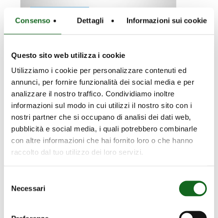
НОВЫЙ
Без категории
СТАНДАРТИЗИРОВАННЫЙ
Consenso
Dettagli
Informazioni sui cookie
Корпоративные
Мероприятия и выставки
ПРОТИВОПОЖАРНЫЙ
НАСОС,
СООТВЕТСТВУЮЩИЙ
Questo sito web utilizza i cookie
СТАНДАРТУ
Utilizziamo i cookie per personalizzare contenuti ed
EN
annunci, per fornire funzionalità dei social media e per
12259-
analizzare il nostro traffico. Condividiamo inoltre
12
informazioni sul modo in cui utilizzi il nostro sito con i
nostri partner che si occupano di analisi dei dati web,
pubblicità e social media, i quali potrebbero combinarle
11.05.2026
con altre informazioni che hai fornito loro o che hanno
НОВЫЙ
raccolto dal tuo utilizzo dei loro servizi.
СТАНДАРТИЗИРОВАННЫ
Selezione
ПРОТИВОПОЖАРНЫЙ
Necessari
del
НАСОС,
consenso