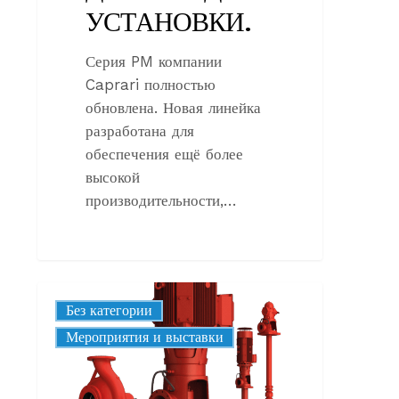
УСТАНОВКИ.
Серия PM компании
Caprari полностью
обновлена. Новая линейка
разработана для
обеспечения ещё более
высокой
производительности,…
FIRE-
Без категории
FIGHTING
Корпоративные
Мероприятия и выставки
PUMPS:
REGULATORY
REQUIREMENTS