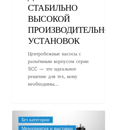
СТАБИЛЬНО
ВЫСОКОЙ
ПРОИЗВОДИТЕЛЬНОСТИ
УСТАНОВОК
Центробежные насосы с
разъёмным корпусом серии
SCC — это идеальное
решение для тех, кому
необходимы…
Ознакомьтесь
Без категории
с
Корпоративные
Мероприятия и выставки
новыми