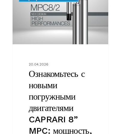
погружными
двигателями
CAPRARI
8”
MPC:
мощность,
эффективность
и
20.04.2026
непревзойденная
Ознакомьтесь с
надежность
новыми
погружными
двигателями
CAPRARI 8”
MPC: мощность,