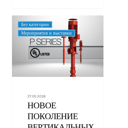
НОВОЕ
Без категории
ПОКОЛЕНИЕ
Корпоративные
Мероприятия и выставки
ВЕРТИКАЛЬНЫХ
ПОЖАРНЫХ
НАСОСОВ,
СООТВЕТСТВУЮЩИХ
СТАНДАРТУ
UL448
27.05.2026
НОВОЕ
ПОКОЛЕНИЕ
ВЕРТИКАЛЬНЫХ