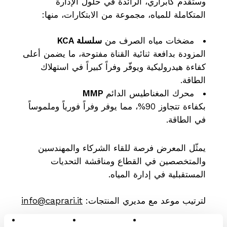
وستقدم كابراري، الرائدة في حلول الإدارة
المتكاملة للمياه، مجموعة من الابتكارات، منها:
مضخات مياه الصرف من
سلسلة KCA
المزودة بدافعة ثنائية القناة مفتوحة، ما يضمن أعلى
كفاءة هيدروليكية ويوفّر وفراً كبيراً في استهلاك
الطاقة.
محرك المغناطيس الدائم
MMP
بكفاءة تتجاوز 90%، مما يوفر وفراً فورياً وملموساً
في الطاقة.
يمثّل المعرض فرصة للقاء الشركاء والمهندسين
والمتخصصين في القطاع ومناقشة التحديات
المستقبلية في إدارة المياه.
لترتيب موعد مع مديري المنتجات:
info@caprari.it
نترقّب زيارتكم
في IFAT 2026!