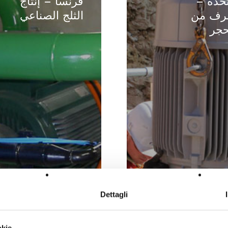
تحدة –
فرنسا – إنتاج
–
رف من
الثلج الصناعي
فرنسا
حجر
–
إنتاج
الثلج
الصناعي
Dettagli
okie