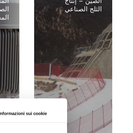
الصين – إنتاج
الم
الصين
المملكة
الثلج الصناعي
الص
–
المتحدة
الم
إنتاج
–
الثلج
الصرف
الصناعي
من
المحجر
Informazioni sui cookie