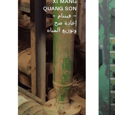
XI MANG
MANG
QUANG SON
QUANG
– فيتنام –
SON
إعادة ضخ
–
وتوزيع المياه
فيتنام
–
إعادة
ضخ
وتوزيع
المياه