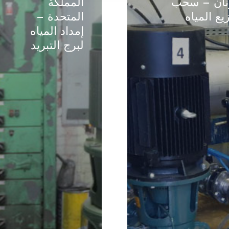
ونان – سحب
المملكة
المملكة
يع المياه
المتحدة –
المتحدة
إمداد المياه
–
لبرج التبريد
إمداد
المياه
لبرج
التبريد