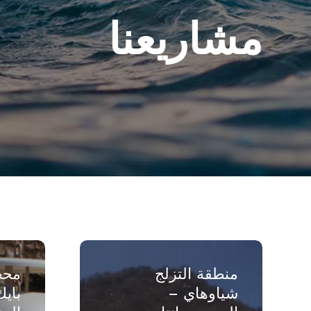
مشاريعنا
منطقة
محجر
التزلج
توبلي
منطقة التزلج
محج
شياوهاي
بايك
شياوهاي –
بايك
–
–