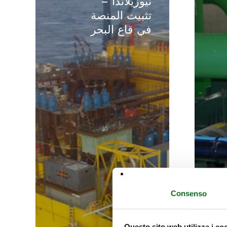
نيوزيلاندا –
نيوزيلاندا
تثبيت المنصة
–
في قاع البحر
تثبيت
المنصة
في
قاع
البحر
Consenso
Questo sito web utilizza i co