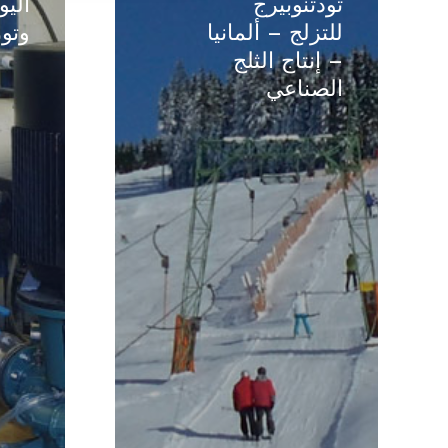
تودتنوبيرج
الي
–
اليونان
للتزلج – ألمانيا
وتوز
ألمانيا
–
– إنتاج الثلج
–
سحب
الصناعي
إنتاج
وتوزيع
الثلج
المياه
الصناعي