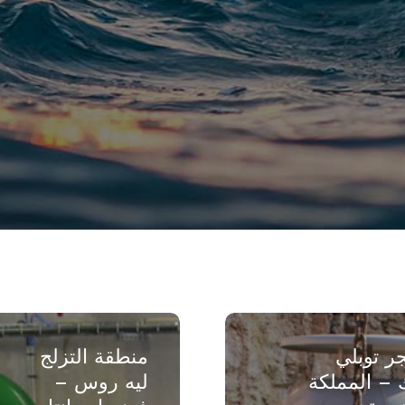
منطقة
التزلج
ر توبلي
منطقة التزلج
ليه
 – المملكة
ليه روس –
روس