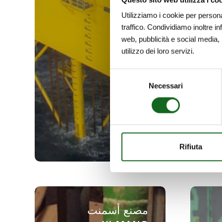
Utilizziamo i cookie per persona
traffico. Condividiamo inoltre in
web, pubblicità e social media, 
utilizzo dei loro servizi.
Selezione
Necessari
del
consenso
Rifiuta
مصنع
أسمنت
مصنع أسمنت
XI