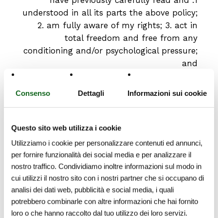
1. have previously carefully read and
understood in all its parts the above policy;
2. am fully aware of my rights; 3. act in
total freedom and free from any
conditioning and/or psychological pressure;
and
hereby fully consent
Consenso
Dettagli
Informazioni sui cookie
to the collection and processing of my
personal data necessary for the purposes
Questo sito web utilizza i cookie
outlined in paragraph a) of the above
Utilizziamo i cookie per personalizzare contenuti ed annunci,
referenced policy.
per fornire funzionalità dei social media e per analizzare il
Yes*
nostro traffico. Condividiamo inoltre informazioni sul modo in
cui utilizzi il nostro sito con i nostri partner che si occupano di
analisi dei dati web, pubblicità e social media, i quali
potrebbero combinarle con altre informazioni che hai fornito
"Direct marketing" consent (this consent is
loro o che hanno raccolto dal tuo utilizzo dei loro servizi.
optional).