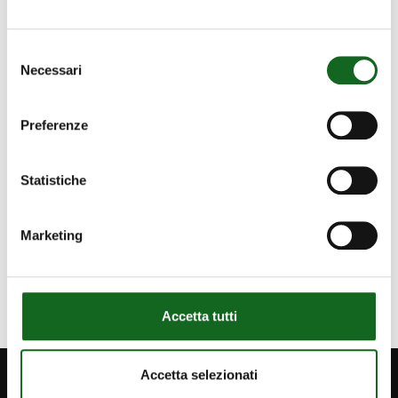
I the undersigned, also expressly and
Selezione
specifically consent to the use of my data
Necessari
del
for marketing purposes as per privacy
consenso
policy; I acknowledge I may revoke consent
Preferenze
at any time by contacting the Controller.
Yes
Statistiche
Marketing
Accetta tutti
Accetta selezionati