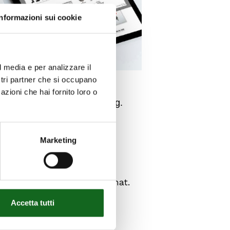
Informazioni sui cookie
l media e per analizzare il
ostri partner che si occupano
azioni che hai fornito loro o
ly navigate Caprari’s offering.
o explore each solution in
Marketing
ign
and application needs.
fingertips:
technical data
,
nal and easy-to-consult format.
Accetta tutti