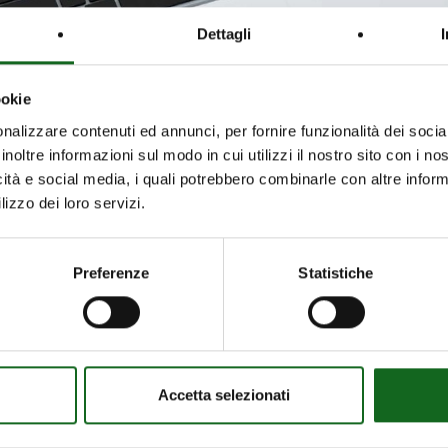
Dettagli
ookie
nalizzare contenuti ed annunci, per fornire funzionalità dei socia
inoltre informazioni sul modo in cui utilizzi il nostro sito con i n
icità e social media, i quali potrebbero combinarle con altre inform
e,
the tool designed to help you easily and comprehensive
lizzo dei loro servizi.
rich technical content, the
Product Range allows you t
Preferenze
Statistiche
, and quickly identify the one best suited to your des
g informed decisions, with all the information at your 
ete overview of the range
, presented in a professio
Accetta selezionati
ys have a practical tool to:
rly and in detail