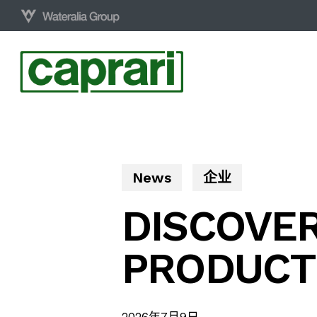
Skip
to
main
content
News
企业
DISCOVE
PRODUCT
2026年7月9日