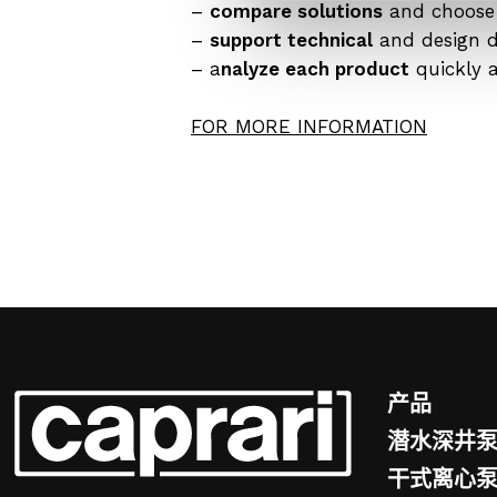
–
compare solutions
and choose 
–
support technical
and design de
– a
nalyze each product
quickly a
FOR MORE INFORMATION
产品
潜水深井
干式离心