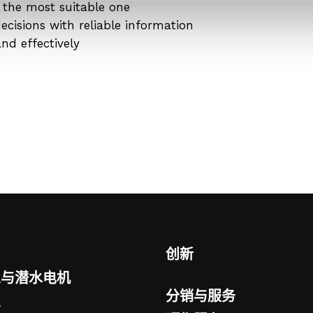
the most suitable one
cisions with reliable information
nd effectively
创新
泵与潜水电机
分销与服务
泵