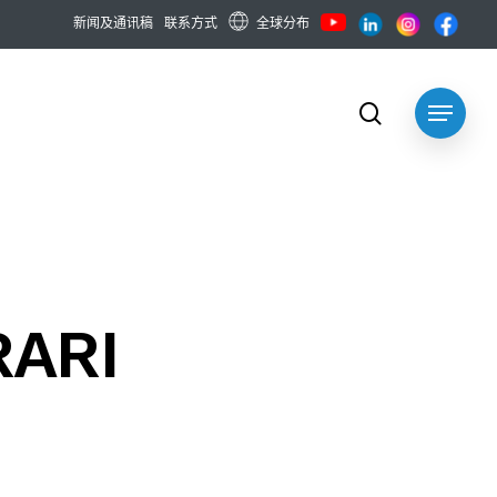
全球分布
新
闻
及
通
讯
稿
联
系
方
式
search
Menu
RARI