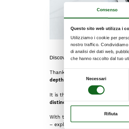
Consenso
Questo sito web utilizza i c
Utilizziamo i cookie per perso
nostro traffico. Condividiamo 
di analisi dei dati web, pubbl
Product Rang
Discover
our new
che hanno raccolto dal tuo uti
Selezione
Thanks to a clear structure and 
Necessari
del
depth, compare different options
consenso
It is the ideal resource for makin
distinctive features
, and a
compl
Rifiuta
With the Product Range, you alwa
– explore the entire
offering clea