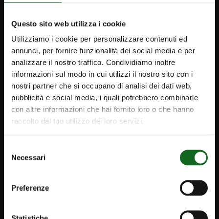
Questo sito web utilizza i cookie
Utilizziamo i cookie per personalizzare contenuti ed
annunci, per fornire funzionalità dei social media e per
analizzare il nostro traffico. Condividiamo inoltre
informazioni sul modo in cui utilizzi il nostro sito con i
nostri partner che si occupano di analisi dei dati web,
pubblicità e social media, i quali potrebbero combinarle
con altre informazioni che hai fornito loro o che hanno
raccolto dal tuo utilizzo dei loro servizi.
Selezione
iPump
Necessari
del
Newsletter
consenso
Kontakte
Preferenze
caprari@caprari.de
Statistiche