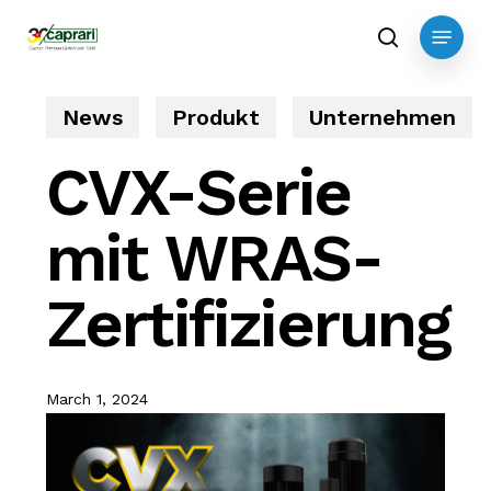
Skip
Menu
to
search
main
content
News
Produkt
Unternehmen
CVX-Serie
mit WRAS-
Zertifizierung
March 1, 2024