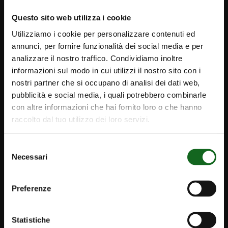
Questo sito web utilizza i cookie
Utilizziamo i cookie per personalizzare contenuti ed
annunci, per fornire funzionalità dei social media e per
analizzare il nostro traffico. Condividiamo inoltre
informazioni sul modo in cui utilizzi il nostro sito con i
nostri partner che si occupano di analisi dei dati web,
pubblicità e social media, i quali potrebbero combinarle
con altre informazioni che hai fornito loro o che hanno
raccolto dal tuo utilizzo dei loro servizi.
iPump
Selezione
Necessari
Newsletter
del
consenso
Kontakte
Preferenze
caprari@caprari.de
Caprari Pumpen DE
Statistiche