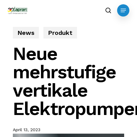
Skip
Menu
to
search
main
content
News
Produkt
Neue
mehrstufige
vertikale
Elektropumpe
April 13, 2023