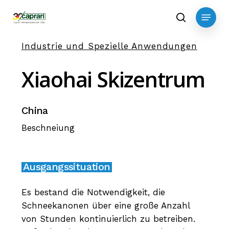
Skip
Menu
to
search
main
Industrie und Spezielle Anwendungen
content
Xiaohai
Skizentrum
China
Beschneiung
Ausgangssituation
Es bestand die Notwendigkeit, die
Schneekanonen über eine große Anzahl
von Stunden kontinuierlich zu betreiben.