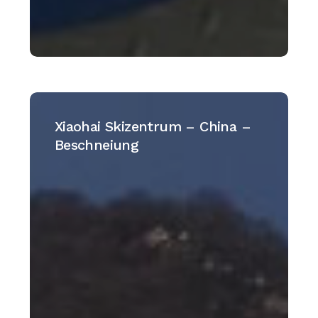
Xiaohai
Skizentrum
Xiaohai Skizentrum – China –
–
Beschneiung
China
–
Beschneiung