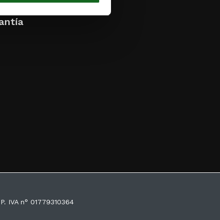
antía
 P. IVA n° 01779310364