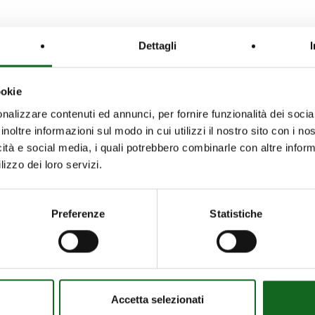
Dettagli
ookie
nalizzare contenuti ed annunci, per fornire funzionalità dei socia
inoltre informazioni sul modo in cui utilizzi il nostro sito con i n
OS
INNOVACIÓN
icità e social media, i quali potrebbero combinarle con altre inform
 motores sumergidos
lizzo dei loro servizi.
DISTRIBUCIÓN Y SER
 superficie
Distribución y servici
sistemas para aguas
Preferenze
Statistiche
s
Servicio de preventa
de control y
Repuestos originales
ación
iPump
Accetta selezionati
Condiciones generale