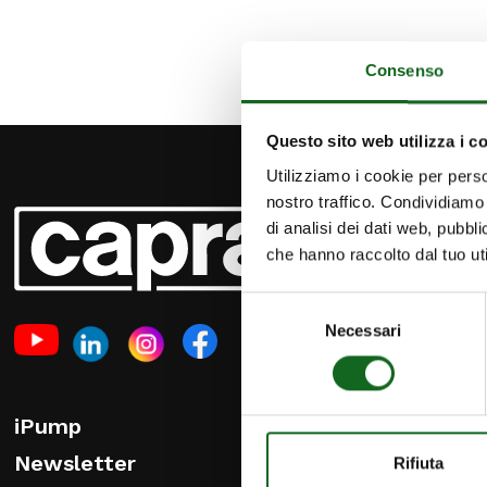
Consenso
Questo sito web utilizza i c
Utilizziamo i cookie per perso
nostro traffico. Condividiamo 
PRODUCT
di analisi dei dati web, pubbl
Bombas y
che hanno raccolto dal tuo uti
Bombas de
Selezione
Bombas y 
Necessari
del
residuale
consenso
Sistemas 
monitoriz
iPump
Newsletter
Rifiuta