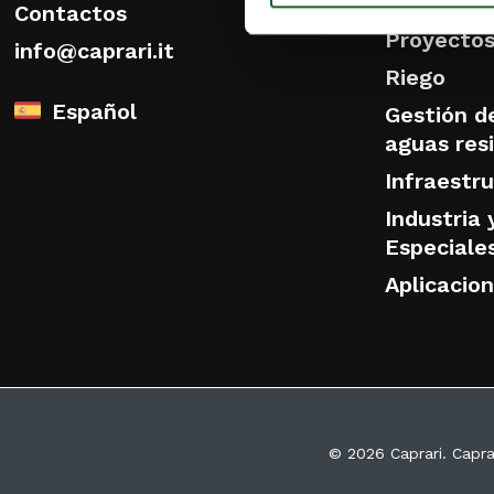
SOLUCIO
Contactos
Proyectos
info@caprari.it
Riego
Español
Gestión de
aguas res
Infraestr
Industria 
Especiale
Aplicacio
© 2026 Caprari. Capra