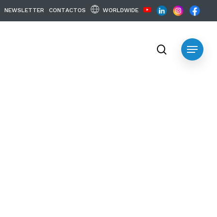
WORLDWIDE
N
E
W
S
L
E
T
T
E
R
C
O
N
T
A
C
T
O
S
search
Menu