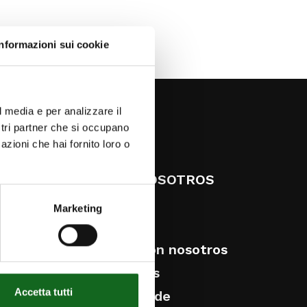
Informazioni sui cookie
l media e per analizzare il
ostri partner che si occupano
ESG
azioni che hai fornito loro o
VICIOS
SOBRE NOSOTROS
os
Historia
Marketing
El Grupo
Trabaja con nosotros
Novedades
Accetta tutti
s de
Ethical Code