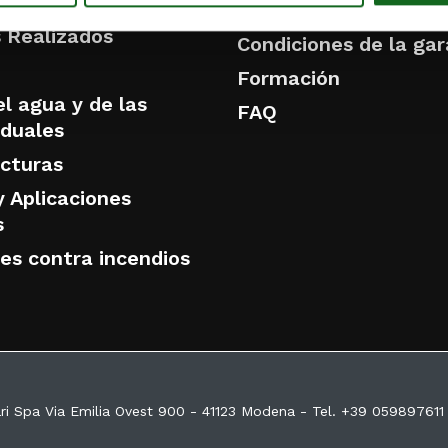
NES
venta
 Realizados
Condiciones de la gar
Formación
l agua y de las
FAQ
iduales
ucturas
y Aplicaciones
s
nes contra incendios
ri Spa Via Emilia Ovest 900 - 41123 Modena - Tel. +39 059897611