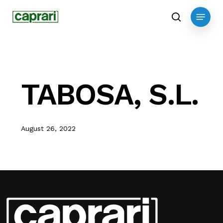
Skip
Menu
to
search
main
content
TABOSA, S.L.
August 26, 2022