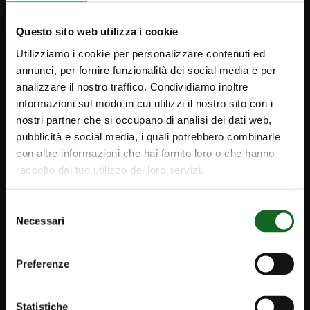
info@caprari.it
Questo sito web utilizza i cookie
PRODUITS
Utilizziamo i cookie per personalizzare contenuti ed
annunci, per fornire funzionalità dei social media e per
Pompes et moteurs immergés
analizzare il nostro traffico. Condividiamo inoltre
Pompes de surface
informazioni sul modo in cui utilizzi il nostro sito con i
nostri partner che si occupano di analisi dei dati web,
Pompes et systèmes pour eaux usées
pubblicità e social media, i quali potrebbero combinarle
Systèmes de commande et de monitorage
con altre informazioni che hai fornito loro o che hanno
Des solutions exclusives pour le marché
raccolto dal tuo utilizzo dei loro servizi.
français
Selezione
Necessari
del
SOLUTIONS
consenso
Projets achevés
Preferenze
Irrigation
Aqueduc et gestion des eaux usées
Statistiche