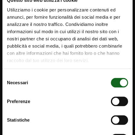
Questo sito web utilizza i cookie
Utilizziamo i cookie per personalizzare contenuti ed
annunci, per fornire funzionalità dei social media e per
analizzare il nostro traffico. Condividiamo inoltre
informazioni sul modo in cui utilizzi il nostro sito con i
nostri partner che si occupano di analisi dei dati web,
pubblicità e social media, i quali potrebbero combinarle
con altre informazioni che hai fornito loro o che hanno
raccolto dal tuo utilizzo dei loro servizi.
Selezione
Necessari
del
iPump
consenso
Newsletter
Preferenze
Contacts
Statistiche
Caprari Pompes FR