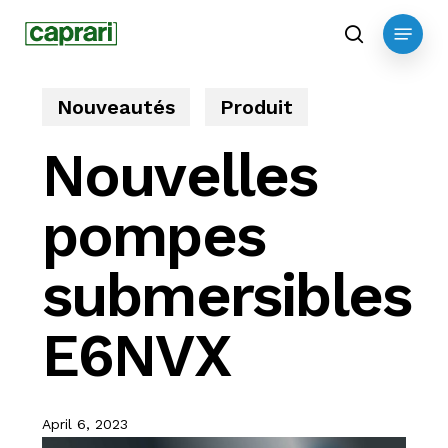
Skip
Menu
to
search
main
content
Nouveautés
Produit
Nouvelles
pompes
submersibles
E6NVX
April 6, 2023