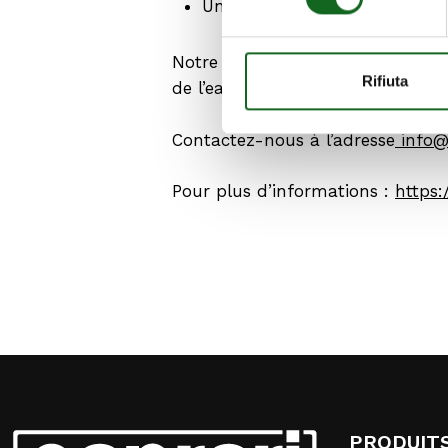
Une sélection de nos groupe
Notre stand mettra en valeur not
Rifiuta
de l’eau. Un moment d’échange pr
Contactez-nous à l’adresse
info@c
Pour plus d’informations :
https:
PRODUIT