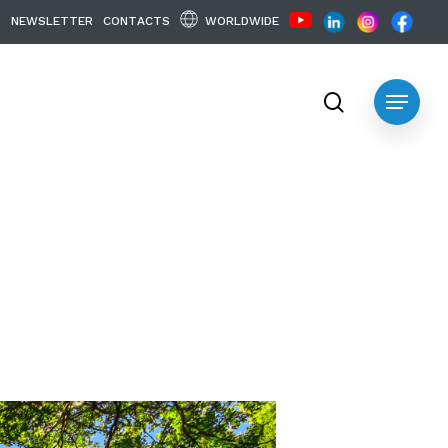
WORLDWIDE
N
E
W
S
L
E
T
T
E
R
C
O
N
T
A
C
T
S
search
Menu