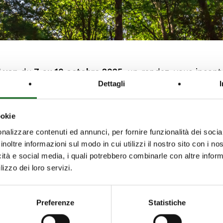
 Lyon
du
7
au 10 octobre 2025
, un rendez-vous incont
Dettagli
 l’eau et de l’énergie.
ookie
nalizzare contenuti ed annunci, per fornire funzionalità dei socia
écouvrir les solutions Caprari pour la gestion de l’eau
inoltre informazioni sul modo in cui utilizzi il nostro sito con i n
encore les systèmes de lutte contre l’incendie.
icità e social media, i quali potrebbero combinarle con altre inform
lizzo dei loro servizi.
tés sur notre stand :
 des eaux usées
Preferenze
Statistiche
ce à haute pression en acier inoxydable