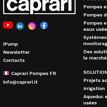
Pompes e
Pompes d
Pompes e
eaux usée
Systèmes
monitora
iPump
Des solut
Newsletter
le marché
Contacts
SOLUTIO
Caprari Pompes FR
Projets a
info@caprari.it
Irrigation
Aqueduc e
usées