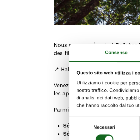
Nous serons présents
à Pollutec
Consenso
des filières de l’environnement, de
📍 Hall 6 – Stand G082
Questo sito web utilizza i c
Utilizziamo i cookie per perso
Venez rencontrer nos équipes et d
nostro traffico. Condividiamo 
les applications industrielles ou 
di analisi dei dati web, pubbl
che hanno raccolto dal tuo uti
Parmi les produits phares présen
Selezione
Série KCA
– pour le pompage
Necessari
del
Série PMXT
– Pompes de surfa
consenso