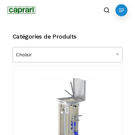
Skip
Menu
to
search
main
content
Catégories de Produits
Choisir