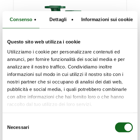
Consenso
Dettagli
Informazioni sui cookie
Questo sito web utilizza i cookie
Utilizziamo i cookie per personalizzare contenuti ed
annunci, per fornire funzionalità dei social media e per
analizzare il nostro traffico. Condividiamo inoltre
informazioni sul modo in cui utilizzi il nostro sito con i
nostri partner che si occupano di analisi dei dati web,
Série NMC
pubblicità e social media, i quali potrebbero combinarle
con altre informazioni che hai fornito loro o che hanno
Pompes monobloc normalisées
raccolto dal tuo utilizzo dei loro servizi.
EN733
Selezione
Necessari
del
consenso