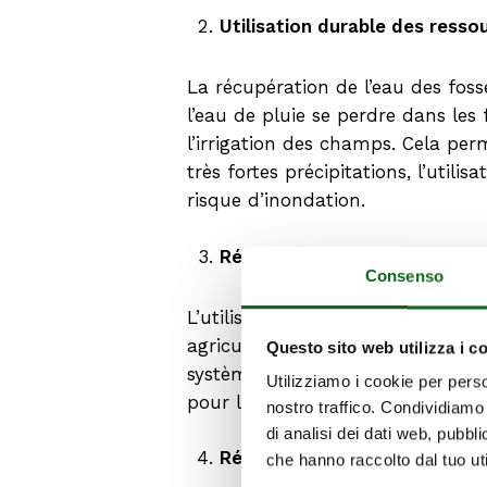
Utilisation durable des resso
La récupération de l’eau des foss
l’eau de pluie se perdre dans les f
l’irrigation des champs. Cela perme
très fortes précipitations, l’utili
risque d’inondation.
Réduction des coûts
Consenso
L’utilisation de l’eau de pluie réc
agriculteurs peuvent économiser d
Questo sito web utilizza i c
systèmes d’irrigation coûteux. La
Utilizziamo i cookie per perso
pour les agriculteurs.
nostro traffico. Condividiamo 
di analisi dei dati web, pubbl
Réduction de l’impact envir
che hanno raccolto dal tuo uti