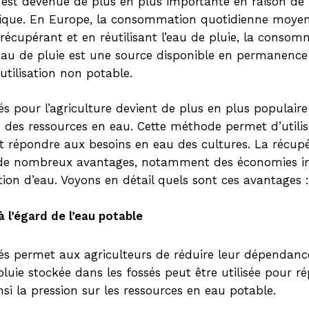
 est devenue de plus en plus importante en raison de 
que. En Europe, la consommation quotidienne moyenn
n récupérant et en réutilisant l’eau de pluie, la conso
l’eau de pluie est une source disponible en permanence
tilisation non potable.
és pour l’agriculture devient de plus en plus populair
 des ressources en eau. Cette méthode permet d’utilise
t répondre aux besoins en eau des cultures. La récupé
r de nombreux avantages, notamment des économies i
ion d’eau. Voyons en détail quels sont ces avantages :
 l’égard de l’eau potable
sés permet aux agriculteurs de réduire leur dépendance
 pluie stockée dans les fossés peut être utilisée pour 
nsi la pression sur les ressources en eau potable.