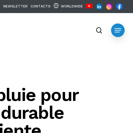
WORLDWIDE
N
E
W
S
L
E
T
T
E
R
C
O
N
T
A
C
T
S
search
Menu
pluie pour
e durable
iente