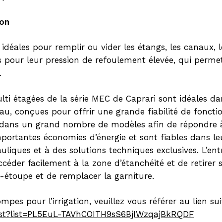
ion
idéales pour remplir ou vider les étangs, les canaux, le
 pour leur pression de refoulement élevée, qui perm
.
i étagées de la série MEC de Caprari sont idéales dans
d’eau, conçues pour offrir une grande fiabilité de fonc
es dans un grand nombre de modèles afin de répondre à 
mportantes économies d’énergie et sont fiables dans l
iques et à des solutions techniques exclusives. L’entre
céder facilement à la zone d’étanchéité et de retirer s
se-étoupe et de remplacer la garniture.
es pour l’irrigation, veuillez vous référer au lien suiv
ist?list=PL5EuL-TAVhCOITH9sS6BjIWzqajBkRQDF