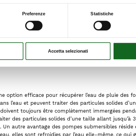
s pour l’irrigation réduit l’impact environnemental lié 
Preferenze
Statistiche
au de pluie stockée dans les fossés permet de préserver 
 ainsi à la conservation des écosystèmes aquatiques.
Accetta selezionati
 fossés et des canaux, il existe différents types de p
la rendent adaptée à certains usages. Voyons-les en dét
e option efficace pour récupérer l’eau de pluie des 
l’eau et peuvent traiter des particules solides d’une 
et doivent toujours être complètement immergées pend
er des particules solides d’une taille allant jusqu’à
. Un autre avantage des pompes submersibles réside d
u, elles sont refroidies par l’eau elle-même, ce qui