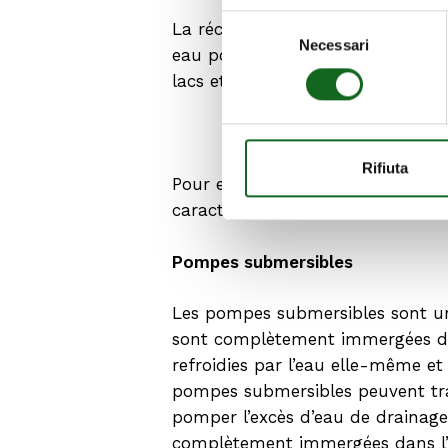
Selezione
La récupération de l’eau des fossé
Necessari
del
eau potable. L’utilisation de l’e
consenso
lacs et des rivières, contribuant
Rifiuta
Pour extraire l’eau de pluie des
caractéristiques spécifiques qui 
Pompes submersibles
Les pompes submersibles sont un
sont complètement immergées dans 
refroidies par l’eau elle-même 
pompes submersibles peuvent trait
pomper l’excès d’eau de drainage
complètement immergées dans l’ea