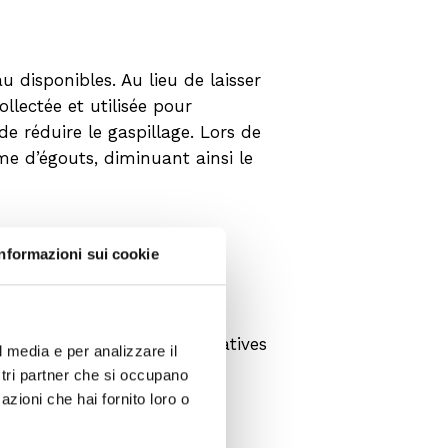
 disponibles. Au lieu de laisser
ollectée et utilisée pour
 de réduire le gaspillage. Lors de
tème d’égouts, diminuant ainsi le
Informazioni sui cookie
s liés à l’irrigation. Les
’avoir à investir dans des
tunité d’économies significatives
l media e per analizzare il
ostri partner che si occupano
azioni che hai fornito loro o