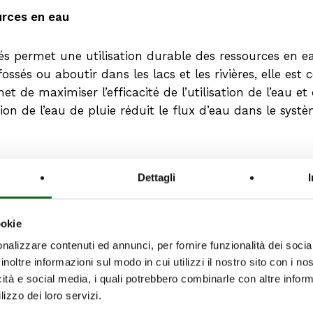
urces en eau
és permet une utilisation durable des ressources en eau
ossés ou aboutir dans les lacs et les rivières, elle est c
t de maximiser l’efficacité de l’utilisation de l’eau et
sation de l’eau de pluie réduit le flux d’eau dans le sys
Dettagli
upérée dans les fossés peut contribuer à réduire les coût
e l’argent sur leurs factures d’eau potable et éviter d
ookie
 récupération de l’eau des fossés offre donc une oppor
nalizzare contenuti ed annunci, per fornire funzionalità dei socia
inoltre informazioni sul modo in cui utilizzi il nostro sito con i n
icità e social media, i quali potrebbero combinarle con altre inform
onnemental
lizzo dei loro servizi.