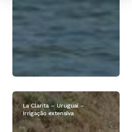
La
Clarita
La Clarita – Uruguai –
–
Irrigação extensiva
Uruguai
–