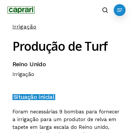
Skip
Menu
to
search
main
Irrigação
content
Produção
de
Turf
Reino Unido
Irrigação
Situação inicial
Foram necessárias 9 bombas para fornecer
a irrigação para um produtor de relva em
tapete em larga escala do Reino unido,