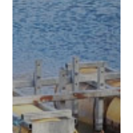
Reino
Unido
–
Irrigação