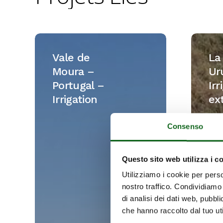
Vale
La
de
Clarita
Vale de
La 
Moura
–
Moura –
Ur
–
Urugua
Portugal –
Irr
Portugal
–
Irrigation
ex
–
Irrigati
Irrigation
extensi
Consenso
Questo sito web utilizza i c
Utilizziamo i cookie per perso
nostro traffico. Condividiamo 
di analisi dei dati web, pubbl
che hanno raccolto dal tuo uti