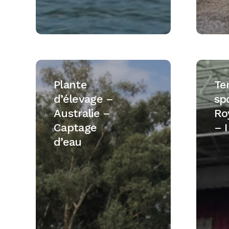
Plante
Terrain
d’élevage
de
Plante
Te
–
sport
d’élevage –
sp
Australie
–
Australie –
Ro
–
Royau
Captage
– I
Captage
Uni
d’eau
d’eau
–
Irrigati