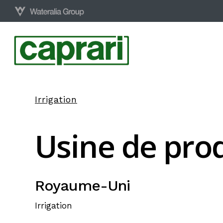
Skip
to
main
content
Irrigation
Usine
de
pro
Royaume-Uni
Irrigation