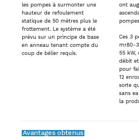
les pompes à surmonter une
ont aug
hauteur de refoulement
ascenda
statique de 50 mètres plus le
pompes 
frottement. Le système a été
Ces 3 p
prévu sur un principe de base
mr80-3/
en anneau tenant compte du
55 kW, 
coup de bélier requis.
débit e
pour fa
12 enro
sorte q
sans eau
la prod
Avantages obtenus