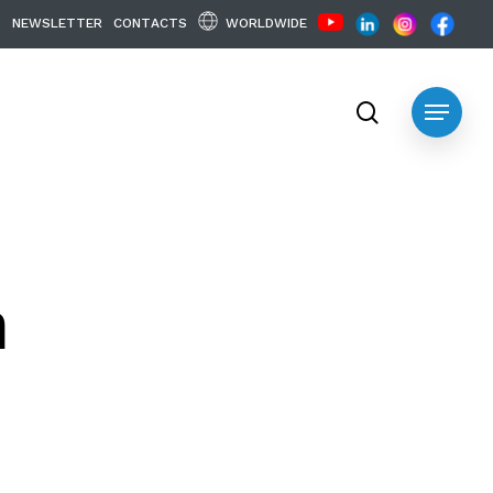
WORLDWIDE
N
E
W
S
L
E
T
T
E
R
C
O
N
T
A
C
T
S
search
Menu
n