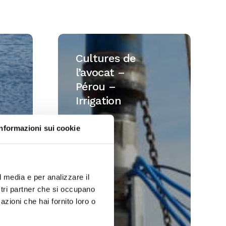
Cultures
de
Cultures de
l’avocat
l’avocat –
–
Pérou –
Pérou
Irrigation
–
Irrigation
Informazioni sui cookie
l media e per analizzare il
ostri partner che si occupano
azioni che hai fornito loro o