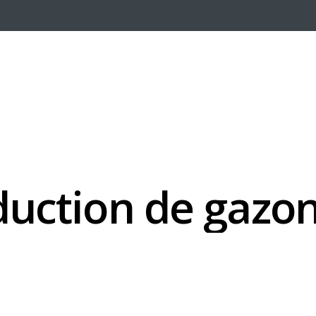
duction
de
gazo