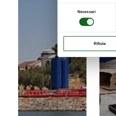
Selezione
Necessari
del
consenso
Rifiuta