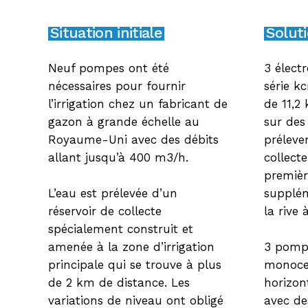
Situation initiale
Soluti
Neuf pompes ont été
3 élec
nécessaires pour fournir
série k
l’irrigation chez un fabricant de
de 11,2 
gazon à grande échelle au
sur des
Royaume-Uni avec des débits
préleve
allant jusqu’à 400 m3/h.
collecte
premièr
L’eau est prélevée d’un
supplém
réservoir de collecte
la rive
spécialement construit et
amenée à la zone d’irrigation
3 pompe
principale qui se trouve à plus
monocel
de 2 km de distance. Les
horizon
variations de niveau ont obligé
avec de