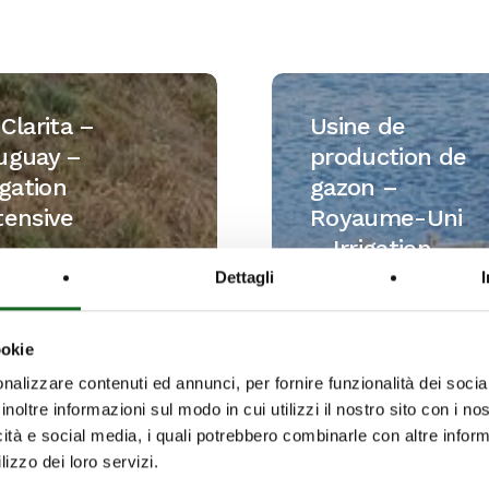
Usine
de
Clarita –
Usine de
production
uguay –
production de
y
de
igation
gazon –
gazon
tensive
Royaume-Uni
on
–
– Irrigation
ve
Royaume-
Dettagli
Uni
–
Irrigation
ookie
nalizzare contenuti ed annunci, per fornire funzionalità dei socia
inoltre informazioni sul modo in cui utilizzi il nostro sito con i n
icità e social media, i quali potrebbero combinarle con altre inform
lizzo dei loro servizi.