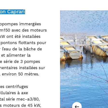
on Caprari
tropompes immergées
cm150 avec des moteurs
kW ont été installées
 pontons flottants pour
r l’eau de la bâche de
 et alimenter la
e série de 3 pompes
entaires installées sur
 à environ 50 mètres.
s centrifuges
lulaires à axe
tal série mec-a3/80,
s moteurs de 45 kW,