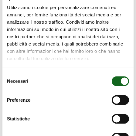
Utilizziamo i cookie per personalizzare contenuti ed
annunci, per fornire funzionalità dei social media e per
analizzare il nostro traffico. Condividiamo inoltre
Série NC.E
informazioni sul modo in cui utilizzi il nostro sito con i
Pompes anti-incendie EN 12259-
nostri partner che si occupano di analisi dei dati web,
12
pubblicità e social media, i quali potrebbero combinarle
con altre informazioni che hai fornito loro o che hanno
raccolto dal tuo utilizzo dei loro servizi.
Selezione
Necessari
del
Nos Projets
consenso
Preferenze
Découvrez-les tous
Statistiche