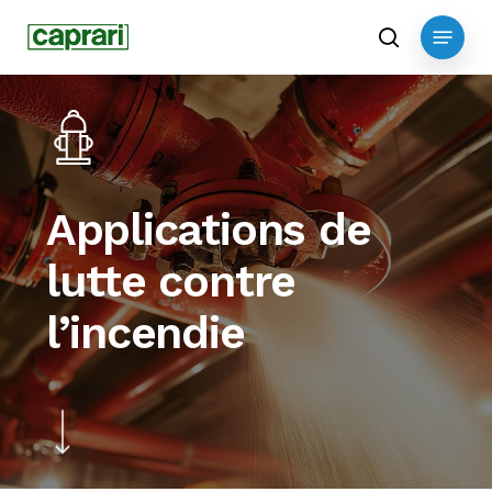
Skip
Menu
to
search
main
content
Applications de
lutte contre
l’incendie
Navigate to the next section