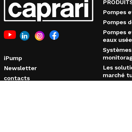
PRODUIT
Pompes e
Pompes d
Pompes e
eaux usée
Systèmes
monitora
iPump
Les soluti
Newsletter
marché tu
contacts
SOLUTIO
Caprari Pompes TN
Projets a
info@caprari.it
Irrigation
Aqueduc e
usées