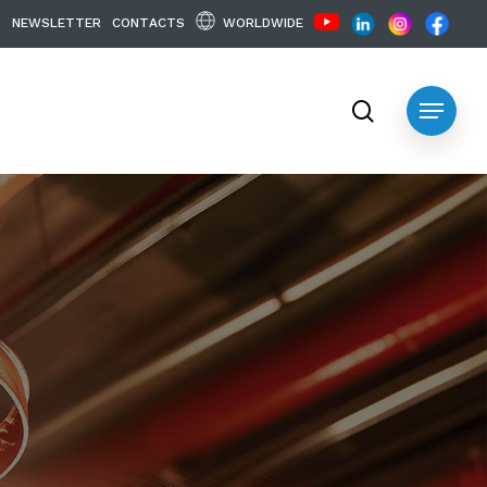
WORLDWIDE
N
E
W
S
L
E
T
T
E
R
C
O
N
T
A
C
T
S
search
Menu