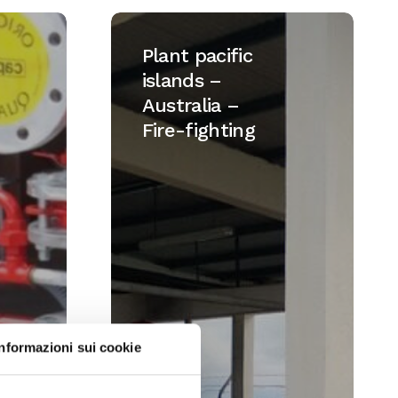
Plant
pacific
Plant pacific
islands
islands –
–
Australia –
Australia
Fire-fighting
–
Fire-
fighting
Informazioni sui cookie