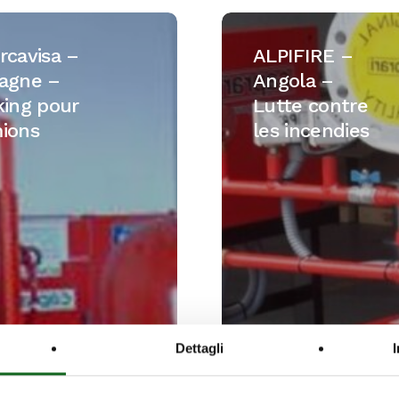
sa
ALPIFIRE
–
rcavisa –
ALPIFIRE –
Angola
agne –
Angola –
–
king pour
Lutte contre
Lutte
ions
les incendies
contre
les
incendies
Dettagli