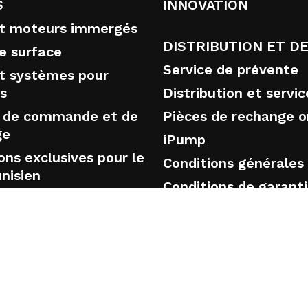
S
INNOVATION
t moteurs immergés
DISTRIBUTION ET DE
e surface
Service de prévente
t systèmes pour
s
Distribution et servic
 de commande et de
Pièces de rechange or
ge
iPump
ons exclusives pour le
Conditions générales
nisien
Conditions de garant
Formation
NS
FAQ
chevés
t gestion des eaux