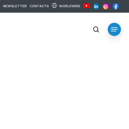
WORLDWIDE
N
E
W
S
L
E
T
T
E
R
C
O
N
T
A
C
T
S
search
Menu