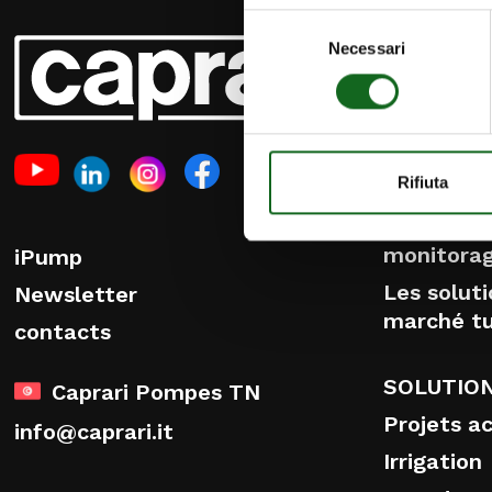
Selezione
PRODUIT
Necessari
del
consenso
Pompes e
Pompes d
Pompes e
Rifiuta
eaux usée
Systèmes
monitora
iPump
Les soluti
Newsletter
marché tu
contacts
SOLUTIO
Caprari Pompes TN
Projets a
info@caprari.it
Irrigation