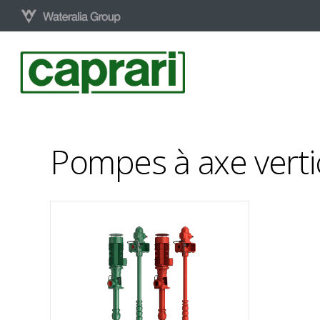
Skip
to
main
content
Pompes à axe vertic