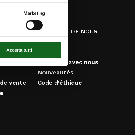
ESG
Marketing
 SERVICE
À PROPOS DE NOUS
Histoire
Accetta tutti
e
Le Groupe
iginales
Travaillez avec nous
Nouveautés
 de vente
Code d’éthique
ie