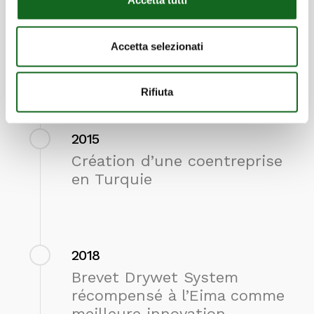
Accetta tutti
2014
Lancement de la série K+
Accetta selezionati
Energy
Rifiuta
2015
Création d’une coentreprise
en Turquie
2018
Brevet Drywet System
récompensé à l’Eima comme
meilleure innovation