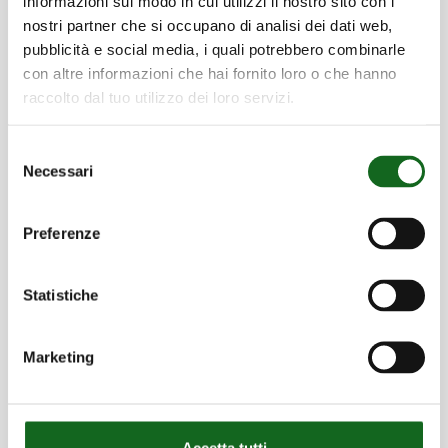
informazioni sul modo in cui utilizzi il nostro sito con i
nostri partner che si occupano di analisi dei dati web,
pubblicità e social media, i quali potrebbero combinarle
con altre informazioni che hai fornito loro o che hanno
raccolto dal tuo utilizzo dei loro servizi.
Selezione
Necessari
del
consenso
2005
-
2020
Preferenze
Technology
2008
Statistiche
Lancement de iPump, le
portail web pour les
Marketing
professionnels de l’eau