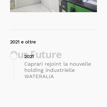
2021
e
oltre
Our Future
2021
Caprari rejoint la nouvelle
holding industrielle
WATERALIA