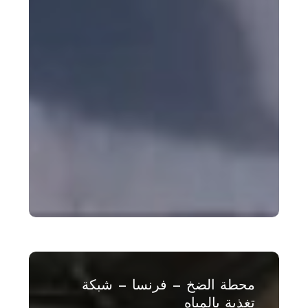
محطة
الضخ
محطة الضخ – فرنسا – شبكة
–
تغذية بالمياه