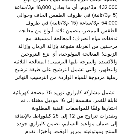
432,000 م3/يوم، أي ما يعادل 18,000 م3/ساعة
(5 م3/ثانية) في ظروف الطقس الجاف وحوالي
54,000 م3/ساعة (15 م3/ثانية) في ظروف
الطقس الممطر، يتضمن ثلاثة أنواع من معالجة
تدفقات مياه الصرف: المعالجة المسبقة، مع
مرحلتين من الغربلة متبوعة بإزالة الرمال وإزالة
الزيوت؛ المعالجة البيولوجية، أي نزع النتروجين
والأكسدة والنترجة تليها الترسيب؛ المعالجة الثلاثية
والتطهير، والتي تشمل الترشيح على طبقة ترشيح
رملية مزدوجة للمياه الواردة من الترسيب النهائي
. تشمل مشاركة كابراري توريد 75 مضخة كهربائية
قابلة للغمر، مقسمة إلى 16 موديل مختلف، تم
اختيارها وفقًا للمواصفات الفنية المطلوبة
وبقدرات تتراوح من 1.2 إلى 25 كيلوواط. بالإضافة
إلى ضمان مواعيد التسليم، تضمن كابراري جودة
المنتج وموثوقيته بمرور الوقت، وأخيرًا، تقدم