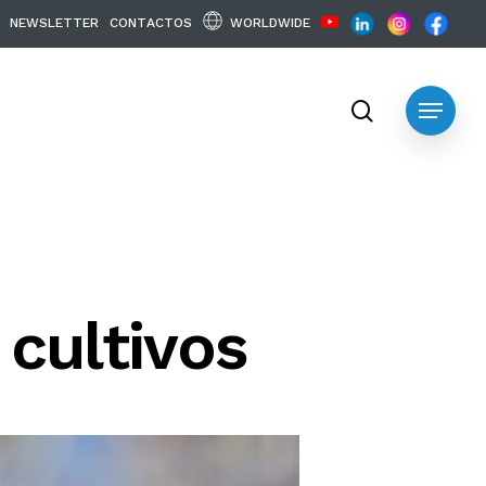
WORLDWIDE
N
E
W
S
L
E
T
T
E
R
C
O
N
T
A
C
T
O
S
search
Menu
cultivos