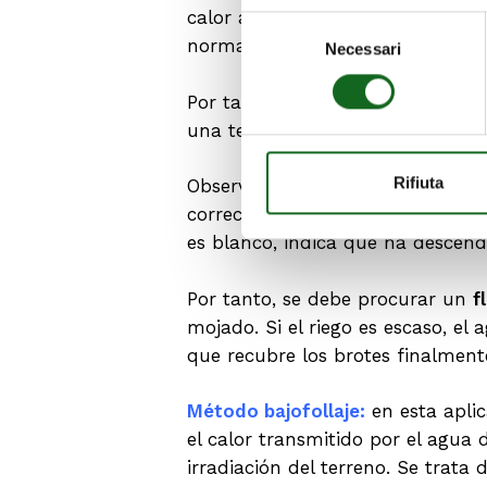
calor al ambiente, subiendo la te
Selezione
normalmente tienen un punto de 
Necessari
del
consenso
Por tanto, se deben
regar consta
una temperatura de cero grados. 
Rifiuta
Observando el hielo sobre las pl
correctamente.
Si el hielo es tr
es blanco, indica que ha descend
Por tanto, se debe procurar un
f
mojado. Si el riego es escaso, el
que recubre los brotes finalment
Método bajofollaje:
en esta apli
el calor transmitido por el agua 
irradiación del terreno. Se trat