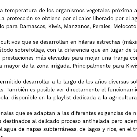
a temperatura de los organismos vegetales próxima a
La protección se obtiene por el calor liberado por el
do para Damascos, Kiwis, Manzanos, Perales, Melocoto
cultivos que se desarrollan en hileras estrechas (máx
do sobrefollaje, con la diferencia que en lugar de t
de prestaciones más elevadas para mojar una franja co
a mayor de la zona irrigada. Principalmente para Kiw
rmitido desarrollar a lo largo de los años diversas s
cas. También es posible ver directamente el funciona
la, disponible en la playlist dedicada a la agricultur
ales que se adaptan a las diferentes exigencias de nue
s destinados al delicado proceso antihelada pero adem
l agua de napas subterráneas, de lagos y ríos, en el t