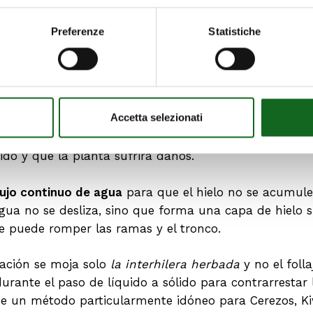
mperatura del aire, y al estar a cero grados preserva l
congelación por debajo de cero).
Preferenze
Statistiche
ntemente las plantas
, para mantener el hielo siempre
De esta manera se evita que la nueva formación de hi
Accetta selezionati
antas por la mañana se comprende fácilmente si el ba
ansparente
, su temperatura no ha descendido nunca por
ido y que la planta sufrirá daños.
lujo continuo de agua
para que el hielo no se acumul
 agua no se desliza, sino que forma una capa de hielo s
e puede romper las ramas y el tronco.
cación se moja solo
la interhilera herbada
y no el foll
durante el paso de líquido a sólido para contrarrestar 
a de un método particularmente idóneo para Cerezos, K