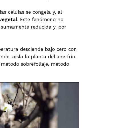
as células se congela y, al
 vegetal
. Este fenómeno no
es sumamente reducida y, por
eratura desciende bajo cero con
ende, aísla la planta del aire frío.
s método sobrefollaje, método