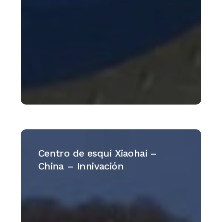
Centro
de
Centro de esquí Xiaohai –
esquí
China – Innivación
Xiaohai
–
China
–