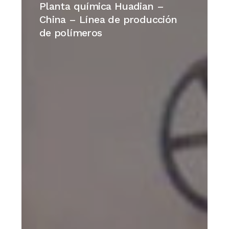
química
Planta química Huadian –
Huadian
China – Línea de producción
–
de polímeros
China
–
Línea
de
producción
de
polímeros