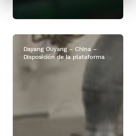
Dayang
Ouyang
Dayang Ouyang – China –
–
Disposición de la plataforma
China
–
Disposición
de
la
plataforma