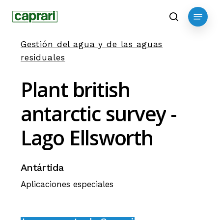
Skip
Menu
to
search
main
Gestión del agua y de las aguas
content
residuales
Plant
british
antarctic
survey
-
Lago
Ellsworth
Antártida
Aplicaciones especiales