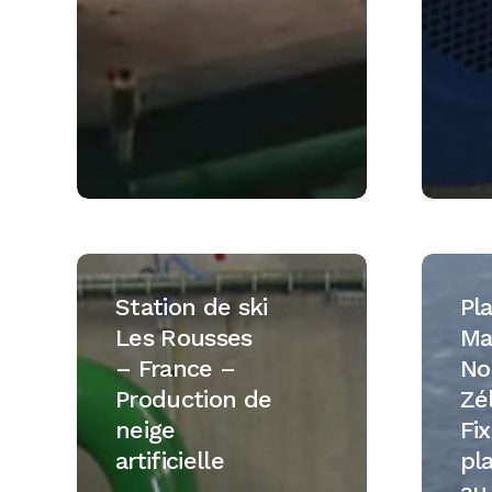
Station
Platefo
de
Maari
Station de ski
Pl
ski
–
Les Rousses
Ma
Les
Nouvell
– France –
No
Rousses
Zéland
Production de
Zé
–
–
neige
Fix
France
Fixation
artificielle
pl
–
de
au