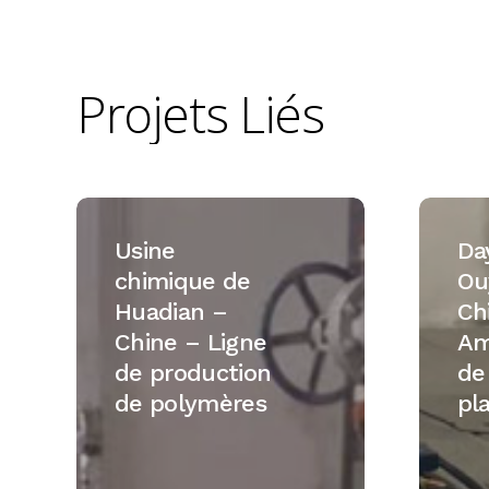
Projets
Liés
Usine
Dayang
chimique
Ouyang
Usine
Da
de
–
chimique de
Ou
Huadian
Chine
Huadian –
Ch
–
–
Chine – Ligne
Am
Chine
Aména
de production
de
–
de
de polymères
pl
Ligne
la
de
platefo
production