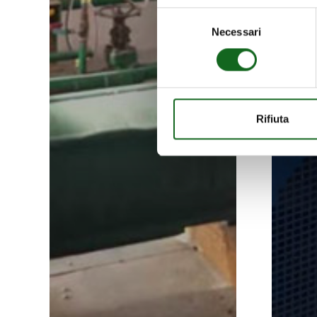
Selezione
Necessari
del
consenso
Rifiuta