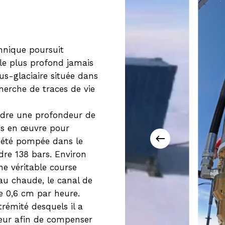
nnique poursuit
 le plus profond jamais
ous-glaciaire située dans
cherche de traces de vie
eindre une profondeur de
es en œuvre pour
 a été pompée dans le
dre 138 bars. Environ
une véritable course
au chaude, le canal de
e 0,6 cm par heure.
trémité desquels il a
eneur afin de compenser