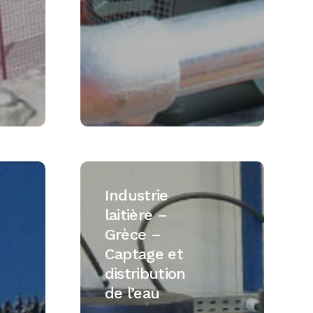
Industrie
laitière
Industrie
–
laitière –
Grèce
Grèce –
–
Captage et
Captage
distribution
et
de l’eau
distribution