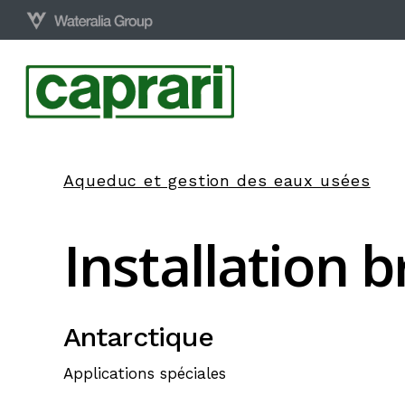
Skip
to
main
content
Aqueduc et gestion des eaux usées
Installation
b
Antarctique
Applications spéciales