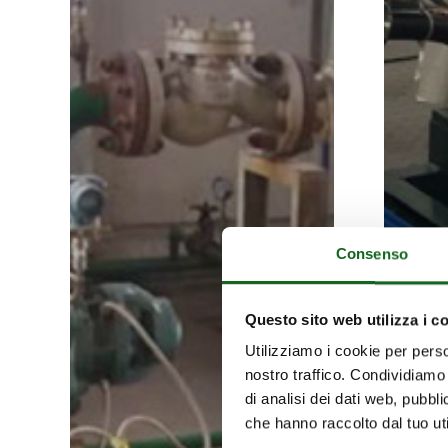
de
polymères
Consenso
Questo sito web utilizza i c
Utilizziamo i cookie per perso
nostro traffico. Condividiamo 
di analisi dei dati web, pubbl
che hanno raccolto dal tuo uti