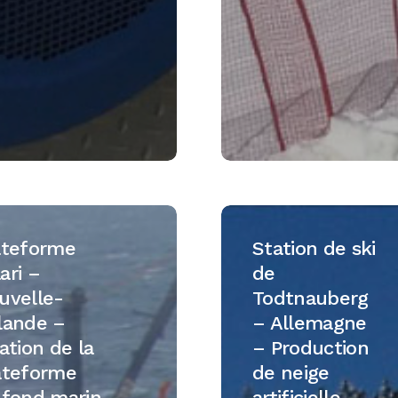
rme
Station
de
ateforme
Station de ski
ski
ari –
de
e-
de
uvelle-
Todtnauberg
e
Todtnauberg
lande –
– Allemagne
–
ation de la
– Production
Allemagne
ateforme
de neige
–
 fond marin
artificielle