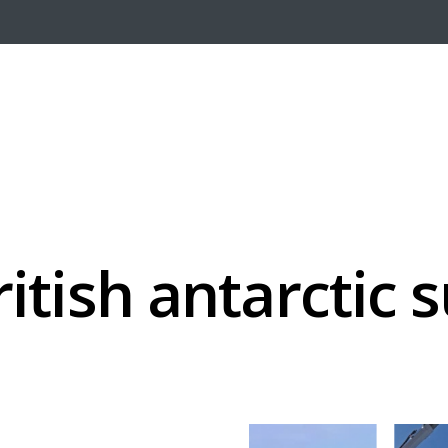
ritish
antarctic
s