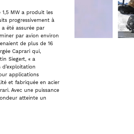
 1,5 MW a produit les
uits progressivement à
e a été assurée par
heminer par avion environ
enaient de plus de 16
gée Caprari qui,
in Siegert, « a
 d’exploitation
ur applications
ité et fabriquée en acier
rari. Avec une puissance
fondeur atteinte un