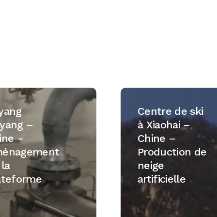
Centre
de
yang
Centre de ski
ski
yang –
à Xiaohai –
à
ine –
Chine –
Xiaohai
énagement
Production de
gement
–
 la
neige
Chine
ateforme
artificielle
–
rme
Production
de