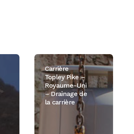
Carrière
Topley
Carrière
Pike
Topley Pike –
–
Royaume-Uni
Royaume-
– Drainage de
Uni
la carrière
–
Drainage
de
la