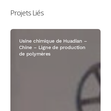
Projets
Liés
Usine
chimique
Usine chimique de Huadian –
de
Chine – Ligne de production
Huadian
de polymères
–
Chine
–
Ligne
de
production
de
polymères