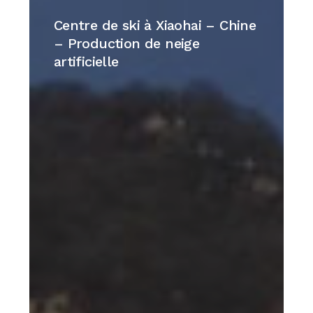
de
Centre de ski à Xiaohai – Chine
ski
– Production de neige
à
artificielle
Xiaohai
–
Chine
–
Production
de
neige
artificielle