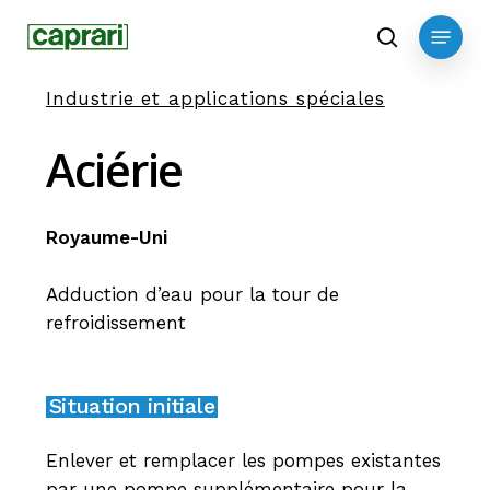
Skip
Menu
to
search
main
Industrie et applications spéciales
content
Aciérie
Royaume-Uni
Adduction d’eau pour la tour de
refroidissement
Situation initiale
Enlever et remplacer les pompes existantes
par une pompe supplémentaire pour la