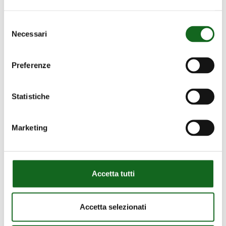
Selezione
Dayang
Necessari
del
Ouyang
consenso
Dayang Ouyang – Chine –
–
Aménagement de la
Preferenze
Chine
plateforme
–
Statistiche
Aménagement
de
la
Marketing
plateforme
Accetta tutti
Accetta selezionati