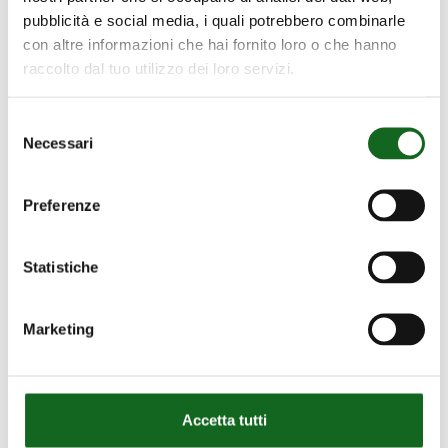
corp
de pozos
pubblicità e social media, i quali potrebbero combinarle
–
con altre informazioni che hai fornito loro o che hanno
Sudan
raccolto dal tuo utilizzo dei loro servizi.
–
Suministro
Selezione
de
Necessari
del
agua
consenso
de
Preferenze
pozos
Statistiche
Marketing
Accetta tutti