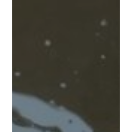
–
Tratamiento
de
agua