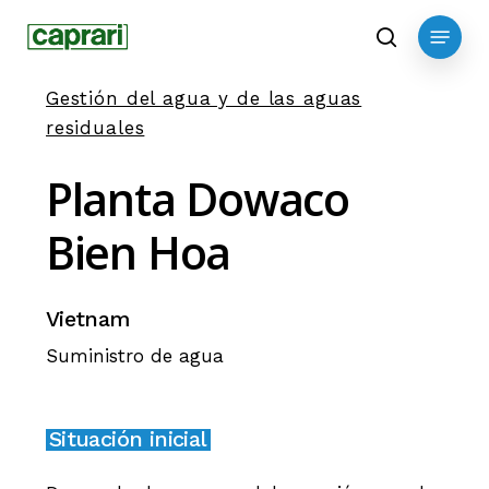
Skip
Menu
to
search
main
Gestión del agua y de las aguas
content
residuales
Planta
Dowaco
Bien
Hoa
Vietnam
Suministro de agua
Situación inicial