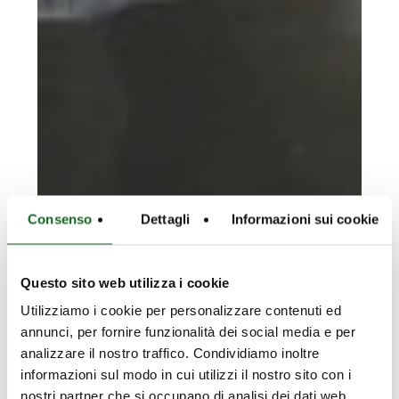
Consenso
Dettagli
Informazioni sui cookie
Questo sito web utilizza i cookie
Utilizziamo i cookie per personalizzare contenuti ed
annunci, per fornire funzionalità dei social media e per
Khartoum
analizzare il nostro traffico. Condividiamo inoltre
state
Khartoum state water corp –
informazioni sul modo in cui utilizzi il nostro sito con i
water
Sudan – Suministro de agua
nostri partner che si occupano di analisi dei dati web,