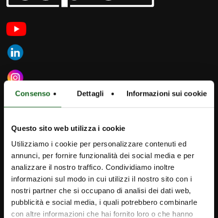
Consenso
Dettagli
Informazioni sui cookie
Questo sito web utilizza i cookie
iPump
Utilizziamo i cookie per personalizzare contenuti ed
Newsletter
annunci, per fornire funzionalità dei social media e per
analizzare il nostro traffico. Condividiamo inoltre
Contacts
informazioni sul modo in cui utilizzi il nostro sito con i
nostri partner che si occupano di analisi dei dati web,
Caprari Pompes FR
pubblicità e social media, i quali potrebbero combinarle
info@caprari.it
con altre informazioni che hai fornito loro o che hanno