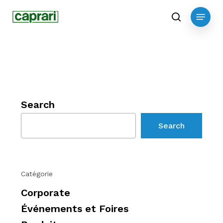
Skip
Menu
to
search
main
content
Search
Search
Catégorie
Corporate
Événements et Foires