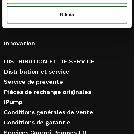
Infrastructures
Industrie et applications spéciales
Rifiuta
Applications de lutte contre l’incendie
Innovation
DISTRIBUTION ET DE SERVICE
Distribution et service
Service de prévente
Pièces de rechange originales
iPump
Conditions générales de vente
Conditions de garantie
Services Caprari Pompes FR