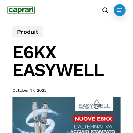
Skip
Menu
to
search
main
content
Produit
E6KX
EASYWELL
October 17, 2022