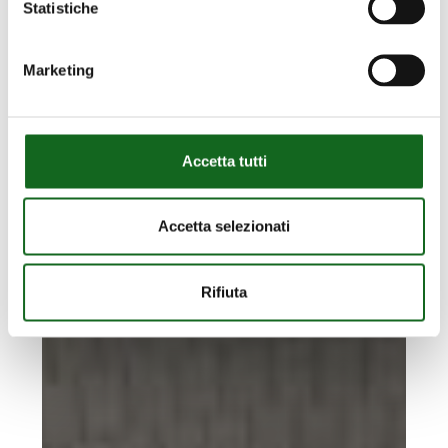
en
Statistiche
eau
Marketing
Accetta tutti
Accetta selezionati
Rifiuta