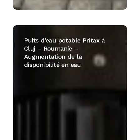
Puits
d’eau
Puits d’eau potable Pritax à
potable
Cluj – Roumanie –
Pritax
Augmentation de la
à
disponibilité en eau
Cluj
–
Roumanie
–
Augmentation
de
la
disponibilité
en