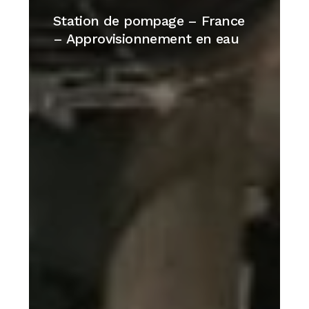
de
Station de pompage – France
pompage
– Approvisionnement en eau
–
France
–
Approvisionnement
en
eau