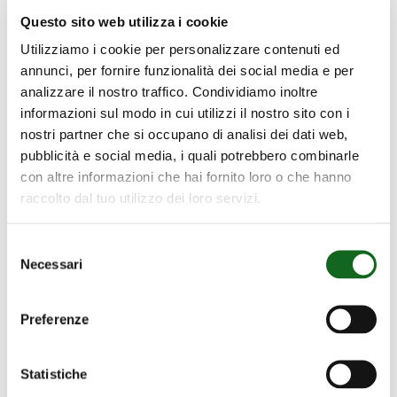
Questo sito web utilizza i cookie
Utilizziamo i cookie per personalizzare contenuti ed
annunci, per fornire funzionalità dei social media e per
analizzare il nostro traffico. Condividiamo inoltre
informazioni sul modo in cui utilizzi il nostro sito con i
nostri partner che si occupano di analisi dei dati web,
pubblicità e social media, i quali potrebbero combinarle
con altre informazioni che hai fornito loro o che hanno
raccolto dal tuo utilizzo dei loro servizi.
Moos
à
Selezione
Moos à Oensingen – Suisse –
Oensingen
Necessari
del
Approvisionnement en eau
–
consenso
Suisse
Preferenze
–
Approvisionnement
Statistiche
en