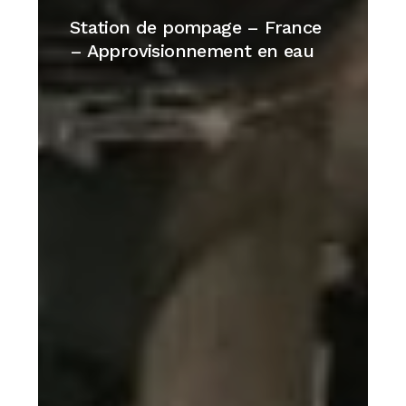
de
Station de pompage – France
pompage
– Approvisionnement en eau
–
France
–
Approvisionnement
en
eau