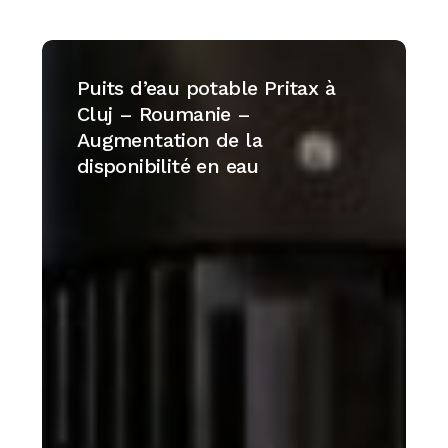
Puits
d’eau
Puits d’eau potable Pritax à
potable
Cluj – Roumanie –
Pritax
Augmentation de la
à
disponibilité en eau
Cluj
–
Roumanie
–
Augmentation
de
la
disponibilité
en
eau