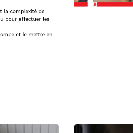
et la complexité de
eau pour effectuer les
 pompe et le mettre en
Puits