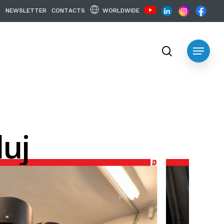
WORLDWIDE
N
E
W
S
L
E
T
T
E
R
C
O
N
T
A
C
T
S
search
Menu
luj