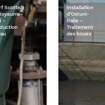
h
d’Ostuni-
rf Scottish
Installation
Italie
Royaume-
d’Ostuni-
me-
–
i –
Italie –
Traitement
duction
Traitement
des
eau
des boues
ion
boues