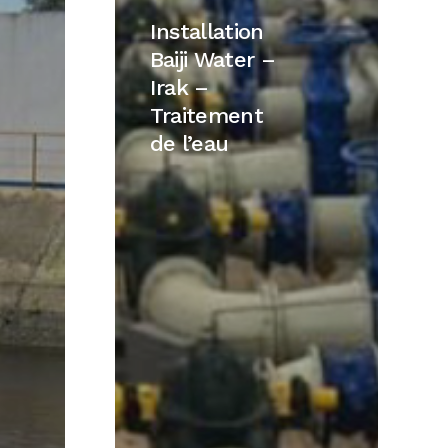
Baiji
Installation
Water
Baiji Water –
–
Irak –
Irak
Traitement
–
de l’eau
Traitement
de
l’eau