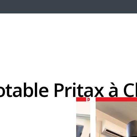
otable
Pritax
à
C