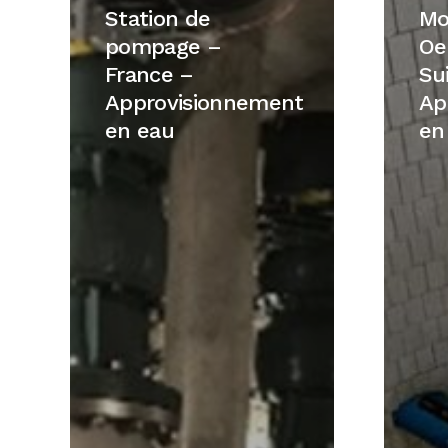
de
à
Station de
Mo
pompage
Oensin
pompage –
Oe
–
–
France –
Su
France
Suisse
Approvisionnement
Ap
–
–
en eau
en
Approvisionnement
Approv
en
en
eau
eau