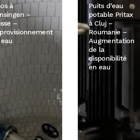
d’eau
os à
Puits d’eau
gen
potable
nsingen –
potable Pritax
Pritax
isse –
à Cluj –
à
provisionnement
Roumanie –
Cluj
 eau
Augmentation
isionnement
–
de la
Roumanie
disponibilité
–
en eau
Augmentation
de
la
disponibilité
en
eau