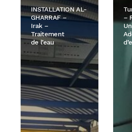
GHARRAF
Scottis
INSTALLATION AL-
Tu
–
–
GHARRAF –
– 
Irak
Royau
Irak –
Un
–
Uni
Traitement
Ad
Traitement
–
de l’eau
d’
de
Adduct
l’eau
d’eau