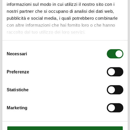
BOMBEO
informazioni sul modo in cui utilizzi il nostro sito con i
PRINCIPAL
nostri partner che si occupano di analisi dei dati web,
BOMBEO PRINCIPAL DE RIEGO
DE
pubblicità e social media, i quali potrebbero combinarle
CAMPO DE GOLF MIJAS GOLF
RIEGO
con altre informazioni che hai fornito loro o che hanno
raccolto dal tuo utilizzo dei loro servizi.
CAMPO
DE
GOLF
Selezione
Necessari
del
MIJAS
consenso
GOLF
Preferenze
Statistiche
Marketing