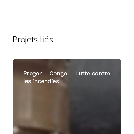
Projets
Liés
Proger
–
Proger – Congo – Lutte contre
Congo
les incendies
–
Lutte
contre
les
incendies