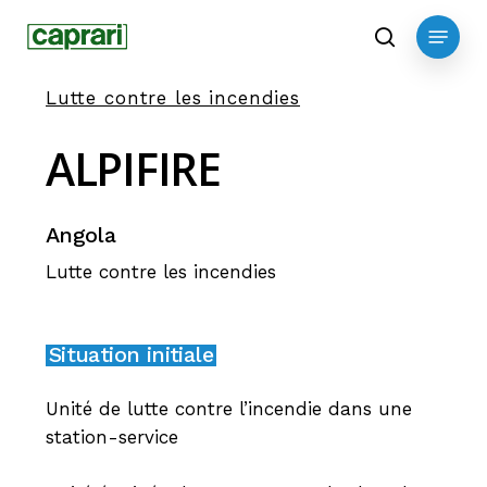
Skip
Menu
to
search
main
Lutte contre les incendies
content
ALPIFIRE
Angola
Lutte contre les incendies
Situation initiale
Unité de lutte contre l’incendie dans une
station-service