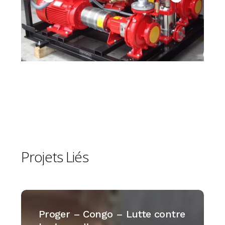
Projets
Liés
Proger
–
Proger – Congo – Lutte contre
Congo