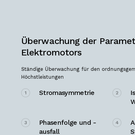
Überwachung
der
Paramet
Elektromotors
Ständige Überwachung für den ordnungsgem
Höchstleistungen
Stromasymmetrie
I
1
2
W
Phasenfolge und -
A
3
4
ausfall
S