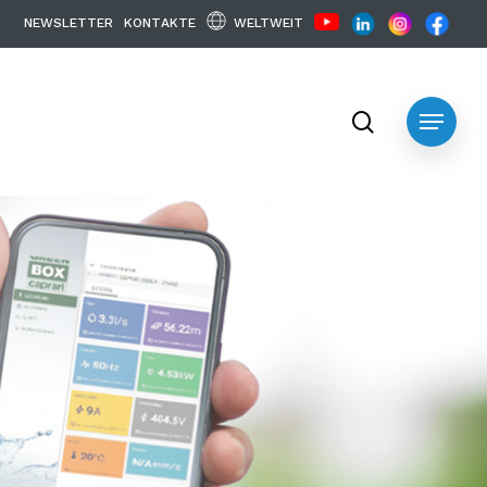
WELTWEIT
N
E
W
S
L
E
T
T
E
R
K
O
N
T
A
K
T
E
search
Menu