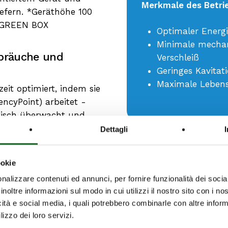
Merkmale des Betri
iefern. *Geräthöhe 100
 GREEN BOX
Optimaler Energ
Minimale mechan
rbräuche und
Verschleiß
Geringes Kavitati
Maximale Leben
eit optimiert, indem sie
encyPoint) arbeitet -
tisch überwacht und
durch reduziert -
Dettagli
malem Betrieb und
nung über das
ookie
Fall von Abweichungen
nalizzare contenuti ed annunci, per fornire funzionalità dei socia
ver Prozess:
inoltre informazioni sul modo in cui utilizzi il nostro sito con i n
erne - Passiver
icità e social media, i quali potrebbero combinarle con altre inform
r das Überschreiten des
lizzo dei loro servizi.