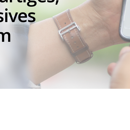
sives
em