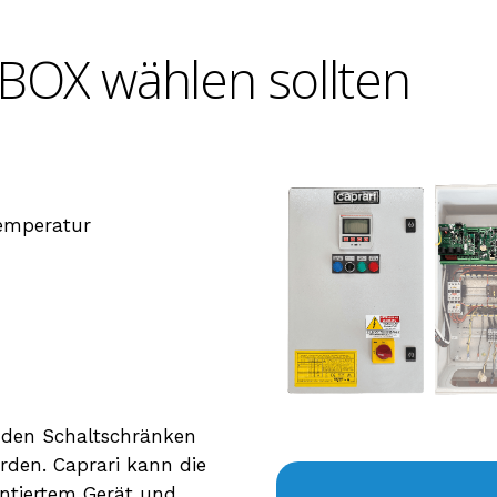
BOX
wählen
sollten
Temperatur
nden Schaltschränken
erden. Caprari kann die
ntiertem Gerät und