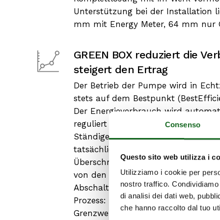
Unterstützung bei der Installation l
mm mit Energy Meter, 64 mm nur
GREEN BOX reduziert die Ve
steigert den Ertrag
Der Betrieb der Pumpe wird in Echtz
stets auf dem Bestpunkt (BestEffici
Der Energieverbrauch wird automa
reguliert und die Verschwendung da
Consenso
Ständiger Vergleich zwischen opti
tatsächlichem Betriebspunkt - War
Questo sito web utilizza i c
Überschreiten des Grenzwertes im 
Utilizziamo i cookie per perso
von den eingestellten Werten - Akti
nostro traffico. Condividiamo 
Abschaltung der Maschine aus der F
di analisi dei dati web, pubbl
Prozess: Senden einer Warnung übe
che hanno raccolto dal tuo uti
Grenzwertes