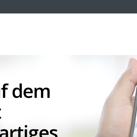
uf dem
t
artiges,