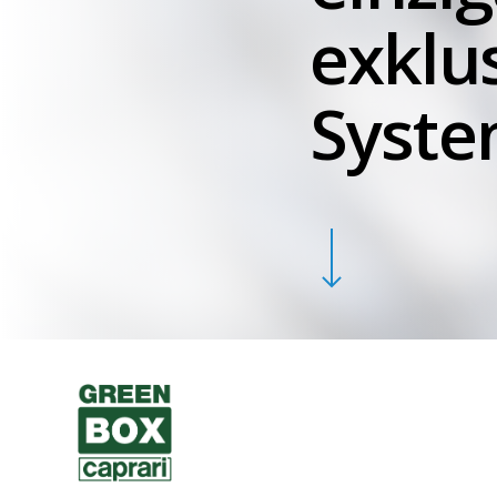
exklu
Syst
Navigate to the next section