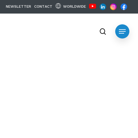
WORLDWIDE
N
E
W
S
L
E
T
T
E
R
C
O
N
T
A
C
T
search
Menu