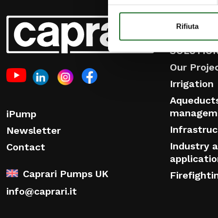
PRODUCT
Rifiuta
SOLUTIO
Our Proje
Irrigation
Aqueduct
managem
iPump
Infrastru
Newsletter
Industry a
Contact
applicati
Caprari Pumps UK
Firefighti
info@caprari.it