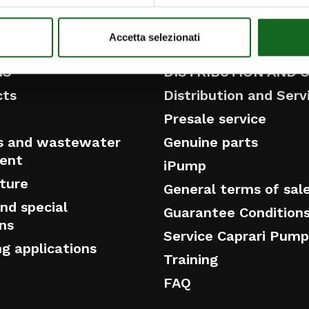
S
INNOVATION
Accetta selezionati
NS
DISTRIBUTION AND 
cts
Distribution and Serv
Presale service
s and wastewater
Genuine parts
ent
iPump
cture
General terms of sal
nd special
Guarantee Condition
ons
Service Caprari Pum
ng applications
Training
FAQ