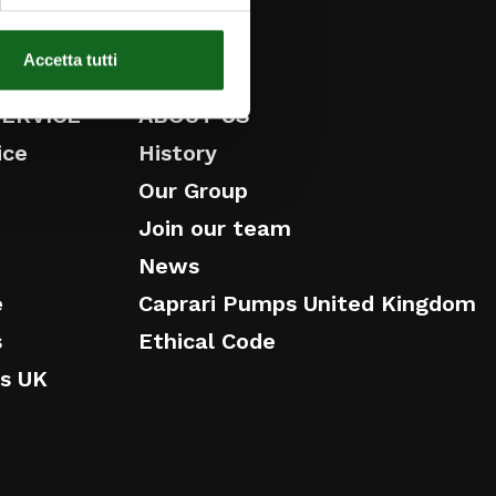
ESG
Accetta tutti
SERVICE
ABOUT US
ice
History
Our Group
Join our team
News
e
Caprari Pumps United Kingdom
s
Ethical Code
ps UK