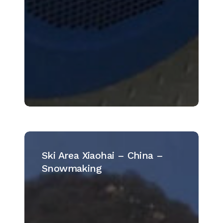
Ski
Area
Ski Area Xiaohai – China –
Xiaohai
Snowmaking
–
China
–
Snowmaking