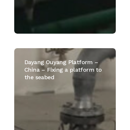
Dayang
Ouyang
Dayang Ouyang Platform –
Platform
China – Fixing a platform to
–
the seabed
China
–
Fixing
a
platform
to
the