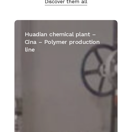
Discover them all
Huadian
chemical
Huadian chemical plant –
plant
Cina – Polymer production
–
line
Cina
–
Polymer
production
line