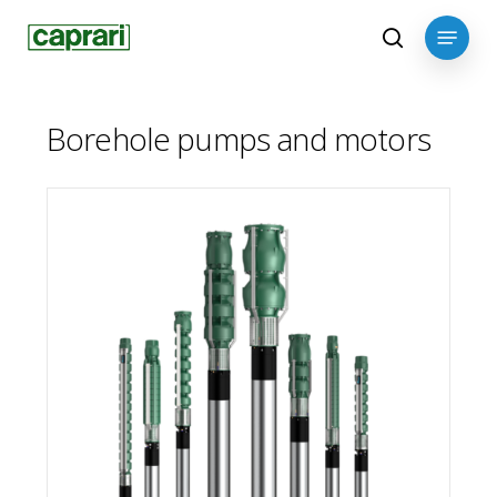
Skip
Menu
to
search
main
content
Borehole pumps and motors