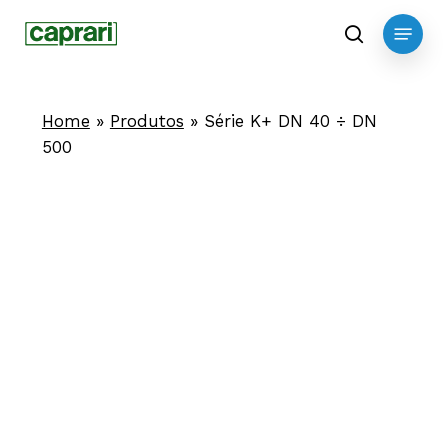
Skip
Menu
to
search
main
content
Home
»
Produtos
»
Série K+ DN 40 ÷ DN
500