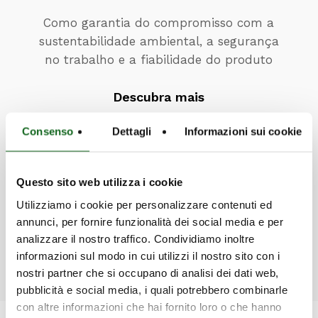
Como garantia do compromisso com a
sustentabilidade ambiental, a segurança
no trabalho e a fiabilidade do produto
Descubra mais
Consenso
Dettagli
Informazioni sui cookie
Questo sito web utilizza i cookie
Utilizziamo i cookie per personalizzare contenuti ed
Quer saber mais sobre os produtos?
annunci, per fornire funzionalità dei social media e per
A nossa equipa está à sua disposição.
analizzare il nostro traffico. Condividiamo inoltre
informazioni sul modo in cui utilizzi il nostro sito con i
nostri partner che si occupano di analisi dei dati web,
Descubra mais
pubblicità e social media, i quali potrebbero combinarle
con altre informazioni che hai fornito loro o che hanno
Produtos relacionados