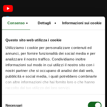
Consenso
Dettagli
Informazioni sui cookie
Questo sito web utilizza i cookie
Utilizziamo i cookie per personalizzare contenuti ed
annunci, per fornire funzionalità dei social media e per
analizzare il nostro traffico. Condividiamo inoltre
iPump
informazioni sul modo in cui utilizzi il nostro sito con i
Newsletter
nostri partner che si occupano di analisi dei dati web,
pubblicità e social media, i quali potrebbero combinarle
contacts
con altre informazioni che hai fornito loro o che hanno
raccolto dal tuo utilizzo dei loro servizi.
Caprari Pompes TN
info@caprari.it
Selezione
Necessari
del