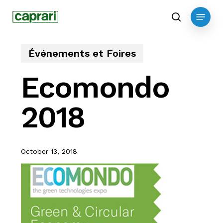
Skip
Menu
to
search
main
content
Événements et Foires
Ecomondo
2018
October 13, 2018