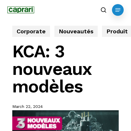
Skip
Menu
to
search
main
content
Corporate
Nouveautés
Produit
KCA: 3
nouveaux
modèles
March 22, 2024