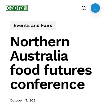
Skip
Menu
to
search
main
content
Events and Fairs
Northern
Australia
food futures
conference
October 17, 2021