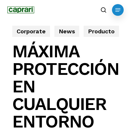
Skip
Menu
to
search
main
content
Corporate
News
Producto
MÁXIMA
PROTECCIÓN
EN
CUALQUIER
ENTORNO