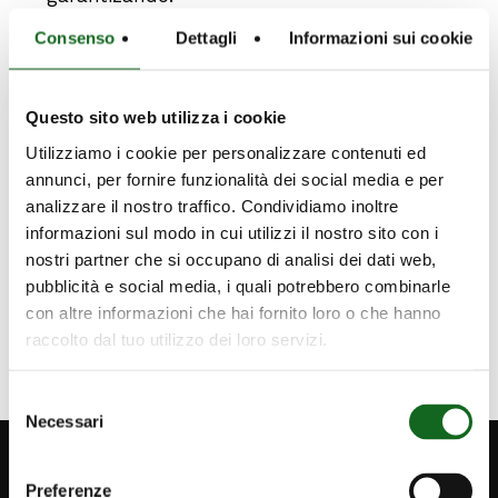
prevención
Consenso
Dettagli
Informazioni sui cookie
seguridad
fiabilidad
Questo sito web utilizza i cookie
Todos los procesos se siguen, paso por
Utilizziamo i cookie per personalizzare contenuti ed
paso, en nuestros Centros de Calidad, 3
annunci, per fornire funzionalità dei social media e per
Salas de Pruebas certificadas CTF
analizzare il nostro traffico. Condividiamo inoltre
(Customer Testing Facility) y gestionadas
informazioni sul modo in cui utilizzi il nostro sito con i
por un Equipo dedicado y especializado
.
nostri partner che si occupano di analisi dei dati web,
pubblicità e social media, i quali potrebbero combinarle
con altre informazioni che hai fornito loro o che hanno
raccolto dal tuo utilizzo dei loro servizi.
Selezione
Necessari
del
consenso
Preferenze